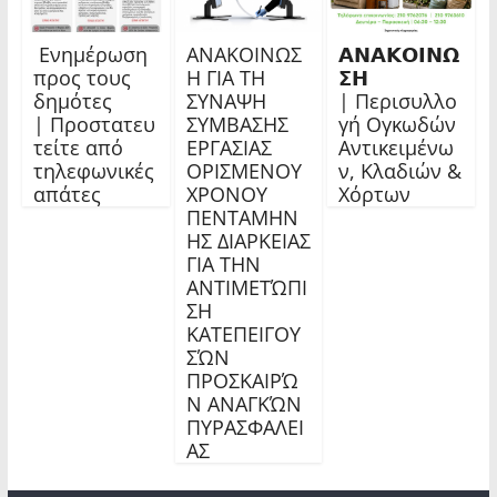
Ενημέρωση
ΑΝΑΚΟΙΝΩΣ
𝝖𝝢𝝖𝝟𝝤𝝞𝝢𝝮
προς τους
Η ΓΙΑ ΤΗ
𝝨𝝜
δημότες
ΣΥΝΑΨΗ
| Περισυλλο
| Προστατευ
ΣΥΜΒΑΣΗΣ
γή Ογκωδών
τείτε από
ΕΡΓΑΣΙΑΣ
Αντικειμένω
τηλεφωνικές
ΟΡΙΣΜΕΝΟΥ
ν, Κλαδιών &
απάτες
ΧΡΟΝΟΥ
Χόρτων
ΠΕΝΤΑΜΗΝ
ΗΣ ΔΙΑΡΚΕΙΑΣ
ΓΙΑ ΤΗΝ
ΑΝΤΙΜΕΤΏΠΙ
ΣΗ
ΚΑΤΕΠΕΙΓΟΥ
ΣΏΝ
ΠΡΟΣΚΑΙΡΏ
Ν ΑΝΑΓΚΏΝ
ΠΥΡΑΣΦΑΛΕΙ
ΑΣ