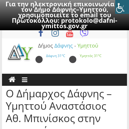
Για την ηλεκτρονική επικοινωνία με
τον Δήμο Δάφνης–Υμηττού,
χρησιμοποιείτε το email του
Πρωτοκόλλου:
protokolo@dafni-
Skip
Σάββατο, 8 Αυγούστου 2026
ymittos.gov.gr
to
content
Δήμος
Δάφνης
-
Υμηττού
Δάφνη
31°C
Υμηττός
31°C
Ο Δήμαρχος Δάφνης –
Υμηττού Αναστάσιος
Αθ. Μπινίσκος στην