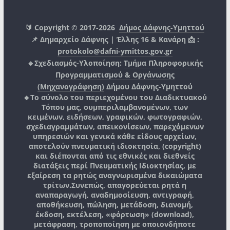
🔰 Copyright © 2017-2026
Δήμος Δάφνης-Υμηττού
📌 Δημαρχείο Δάφνης | Έλλης 16 & Κανάρη 📩 :
protokolo@dafni-ymittos.gov.gr
🔹Σχεδιασμός-Υλοποίηση:
Τμήμα Πληροφορικής
Προγραμματισμού & Οργάνωσης
(Μηχανογράφηση)
Δήμου Δάφνης-Υμηττού
🔸Το σύνολο του περιεχομένου του Διαδικτυακού
Τόπου μας, συμπεριλαμβανομένων, των
κειμένων, ειδήσεων, γραφικών, φωτογραφιών,
σχεδιαγραμμάτων, απεικονίσεων, παρεχόμενων
υπηρεσιών και γενικά κάθε είδους αρχείων,
αποτελούν πνευματική ιδιοκτησία, (copyright)
και διέπονται από τις εθνικές και διεθνείς
διατάξεις περί Πνευματικής Ιδιοκτησίας, με
εξαίρεση τα ρητώς αναγνωρισμένα δικαιώματα
τρίτων.
Συνεπώς, απαγορεύεται ρητά η
αναπαραγωγή, αναδημοσίευση, αντιγραφή,
αποθήκευση, πώληση, μετάδοση, διανομή,
έκδοση, εκτέλεση, «φόρτωση» (download),
μετάφραση, τροποποίηση με οποιονδήποτε