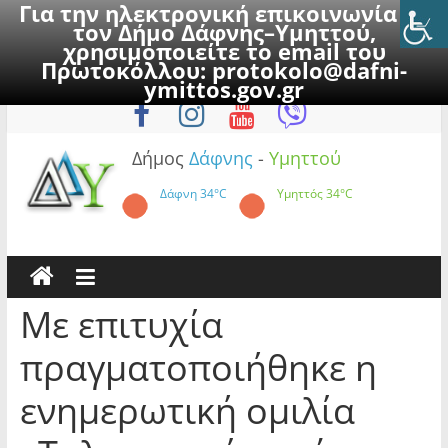
Για την ηλεκτρονική επικοινωνία με
τον Δήμο Δάφνης–Υμηττού,
χρησιμοποιείτε το email του
Πρωτοκόλλου:
protokolo@dafni-
Skip
Παρασκευή, 7 Αυγούστου 2026
ymittos.gov.gr
to
content
Δήμος
Δάφνης
-
Υμηττού
Δάφνη
34°C
Υμηττός
34°C
Με επιτυχία
πραγματοποιήθηκε η
ενημερωτική ομιλία