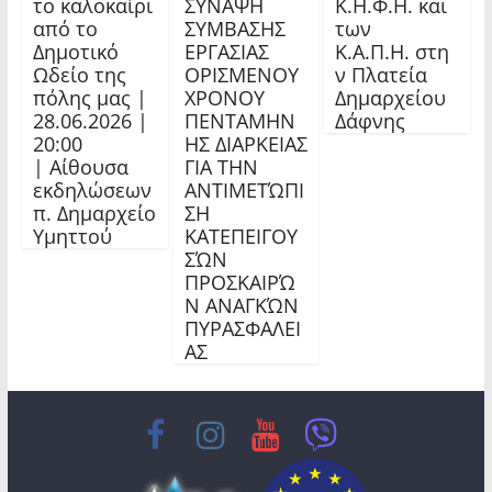
το καλοκαίρι
ΣΥΝΑΨΗ
Κ.Η.Φ.Η. και
από το
ΣΥΜΒΑΣΗΣ
των
Δημοτικό
ΕΡΓΑΣΙΑΣ
Κ.Α.Π.Η. στη
Ωδείο της
ΟΡΙΣΜΕΝΟΥ
ν Πλατεία
πόλης μας |
ΧΡΟΝΟΥ
Δημαρχείου
28.06.2026 |
ΠΕΝΤΑΜΗΝ
Δάφνης
20:00
ΗΣ ΔΙΑΡΚΕΙΑΣ
| Αίθουσα
ΓΙΑ ΤΗΝ
εκδηλώσεων
ΑΝΤΙΜΕΤΏΠΙ
π. Δημαρχείο
ΣΗ
Υμηττού
ΚΑΤΕΠΕΙΓΟΥ
ΣΏΝ
ΠΡΟΣΚΑΙΡΏ
Ν ΑΝΑΓΚΏΝ
ΠΥΡΑΣΦΑΛΕΙ
ΑΣ