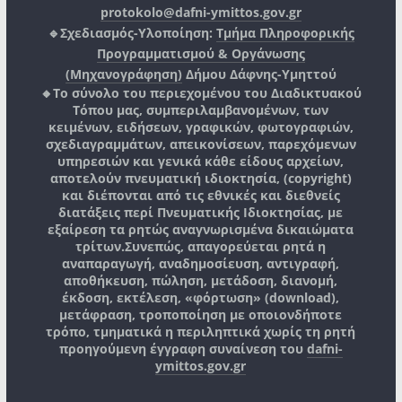
protokolo@dafni-ymittos.gov.gr
🔹Σχεδιασμός-Υλοποίηση:
Τμήμα Πληροφορικής
Προγραμματισμού & Οργάνωσης
(Μηχανογράφηση)
Δήμου Δάφνης-Υμηττού
🔸Το σύνολο του περιεχομένου του Διαδικτυακού
Τόπου μας, συμπεριλαμβανομένων, των
κειμένων, ειδήσεων, γραφικών, φωτογραφιών,
σχεδιαγραμμάτων, απεικονίσεων, παρεχόμενων
υπηρεσιών και γενικά κάθε είδους αρχείων,
αποτελούν πνευματική ιδιοκτησία, (copyright)
και διέπονται από τις εθνικές και διεθνείς
διατάξεις περί Πνευματικής Ιδιοκτησίας, με
εξαίρεση τα ρητώς αναγνωρισμένα δικαιώματα
τρίτων.
Συνεπώς, απαγορεύεται ρητά η
αναπαραγωγή, αναδημοσίευση, αντιγραφή,
αποθήκευση, πώληση, μετάδοση, διανομή,
έκδοση, εκτέλεση, «φόρτωση» (download),
μετάφραση, τροποποίηση με οποιονδήποτε
τρόπο, τμηματικά η περιληπτικά χωρίς τη ρητή
προηγούμενη έγγραφη συναίνεση του
dafni-
ymittos.gov.gr