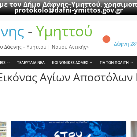
 με τον Δήμο Δάφνης–Υμηττού, χρησιμοπ
protokolo@dafni-ymittos.gov.gr
νης
-
Υμηττού
Δάφνη
28
υ Δάφνης – Υμηττού | Νομού Αττικής»
ΕΙΣ
ΤΕΛΕΥΤΑΙΑ ΝΕΑ
ΚΟΙΝΩΝΙΚΕΣ ΔΟΜΕΣ
ΓΙΑ ΤΟΝ ΠΟΛΙΤΗ
 Εικόνας Αγίων Αποστόλων