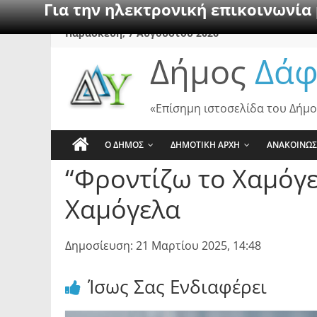
Για την ηλεκτρονική επικοινωνία
Skip
Παρασκευή, 7 Αυγούστου 2026
to
Δήμος
Δάφ
content
«Επίσημη ιστοσελίδα του Δήμο
Ο ΔΗΜΟΣ
ΔΗΜΟΤΙΚΗ ΑΡΧΗ
ΑΝΑΚΟΙΝΩΣ
“Φροντίζω το Χαμόγε
Χαμόγελα
Δημοσίευση: 21 Μαρτίου 2025, 14:48
Ίσως Σας Ενδιαφέρει