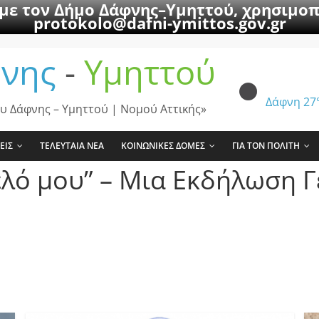
 με τον Δήμο Δάφνης–Υμηττού, χρησιμοπ
protokolo@dafni-ymittos.gov.gr
νης
-
Υμηττού
Δάφνη
27
υ Δάφνης – Υμηττού | Νομού Αττικής»
ΕΙΣ
ΤΕΛΕΥΤΑΙΑ ΝΕΑ
ΚΟΙΝΩΝΙΚΕΣ ΔΟΜΕΣ
ΓΙΑ ΤΟΝ ΠΟΛΙΤΗ
λό μου” – Μια Εκδήλωση Γ