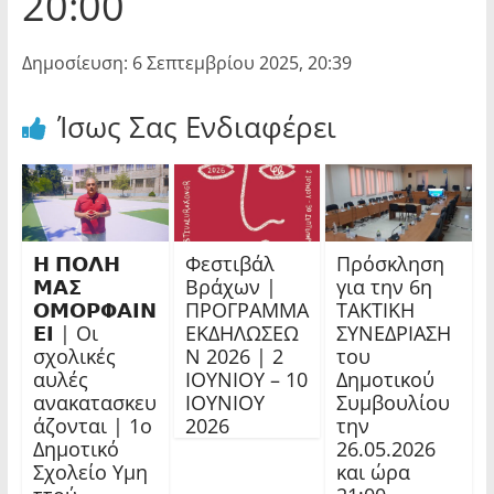
20:00
Δημοσίευση: 6 Σεπτεμβρίου 2025, 20:39
Ίσως Σας Ενδιαφέρει
𝝜 𝝥𝝤𝝠𝝜
Φεστιβάλ
Πρόσκληση
𝝡𝝖𝝨
Βράχων |
για την 6η
𝝤𝝡𝝤𝝦𝝫𝝖𝝞𝝢
ΠΡΟΓΡΑΜΜΑ
ΤΑΚΤΙΚΗ
𝝚𝝞 | Οι
ΕΚΔΗΛΩΣΕΩ
ΣΥΝΕΔΡΙΑΣΗ
σχολικές
Ν 2026 | 2
του
αυλές
ΙΟΥΝΙΟΥ – 10
Δημοτικού
ανακατασκευ
ΙΟΥΝΙΟΥ
Συμβουλίου
άζονται | 1ο
2026
την
Δημοτικό
26.05.2026
Σχολείο Υμη
και ώρα