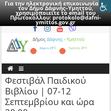
Για την ηλεκτρονική επικοινωνία με
τον Δήμο Δάφνης–Υμηττού,
χρησιμοποιείτε το email του
Πρωτοκόλλου:
protokolo@dafni-
Skip
Σάββατο, 8 Αυγούστου 2026
ymittos.gov.gr
to
content
Δήμος
Δάφνης
-
Υμηττού
Δάφνη
28°C
Υμηττός
28°C
Φεστιβάλ Παιδικού
Βιβλίου | 07-12
Σεπτεμβρίου και ώρα