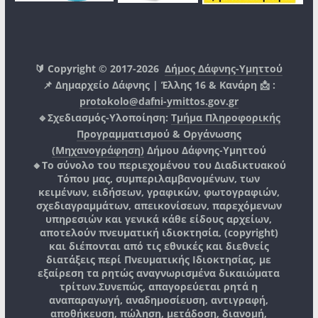
🔰 Copyright © 2017-2026
Δήμος Δάφνης-Υμηττού
📌 Δημαρχείο Δάφνης | Έλλης 16 & Κανάρη 📩 :
protokolo@dafni-ymittos.gov.gr
🔹Σχεδιασμός-Υλοποίηση:
Τμήμα Πληροφορικής
Προγραμματισμού & Οργάνωσης
(Μηχανογράφηση)
Δήμου Δάφνης-Υμηττού
🔸Το σύνολο του περιεχομένου του Διαδικτυακού
Τόπου μας, συμπεριλαμβανομένων, των
κειμένων, ειδήσεων, γραφικών, φωτογραφιών,
σχεδιαγραμμάτων, απεικονίσεων, παρεχόμενων
υπηρεσιών και γενικά κάθε είδους αρχείων,
αποτελούν πνευματική ιδιοκτησία, (copyright)
και διέπονται από τις εθνικές και διεθνείς
διατάξεις περί Πνευματικής Ιδιοκτησίας, με
εξαίρεση τα ρητώς αναγνωρισμένα δικαιώματα
τρίτων.
Συνεπώς, απαγορεύεται ρητά η
αναπαραγωγή, αναδημοσίευση, αντιγραφή,
αποθήκευση, πώληση, μετάδοση, διανομή,