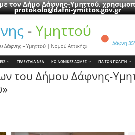
 με τον Δήμο Δάφνης–Υμηττού, χρησιμοπ
protokolo@dafni-ymittos.gov.gr
νης
-
Υμηττού
Δάφνη
35
υ Δάφνης – Υμηττού | Νομού Αττικής»
ΕΙΣ
ΤΕΛΕΥΤΑΙΑ ΝΕΑ
ΚΟΙΝΩΝΙΚΕΣ ΔΟΜΕΣ
ΓΙΑ ΤΟΝ ΠΟΛΙΤΗ
ίων του Δήμου Δάφνης-Υμη
υ»