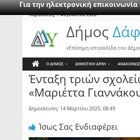
Για την ηλεκτρονική επικοινωνία
Skip
Παρασκευή, 7 Αυγούστου 2026
to
Δήμος
Δάφ
content
«Επίσημη ιστοσελίδα του Δήμο
Ο ΔΗΜΟΣ
ΔΗΜΟΤΙΚΗ ΑΡΧΗ
ΑΝΑΚΟΙΝΩΣ
Ένταξη τριών σχολε
«Μαριέττα Γιαννάκο
Δημοσίευση: 14 Μαρτίου 2025, 08:49
Ίσως Σας Ενδιαφέρει