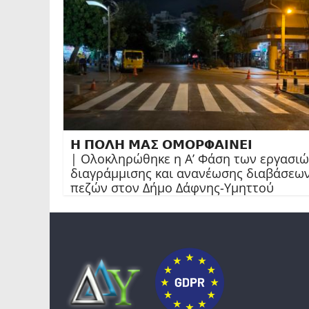
𝝜 𝝥𝝤𝝠𝝜 𝝡𝝖𝝨 𝝤𝝡𝝤𝝦𝝫𝝖𝝞𝝢𝝚𝝞
| Ολοκληρώθηκε η Α’ Φάση των εργασι
διαγράμμισης και ανανέωσης διαβάσεω
πεζών στον Δήμο Δάφνης-Υμηττού