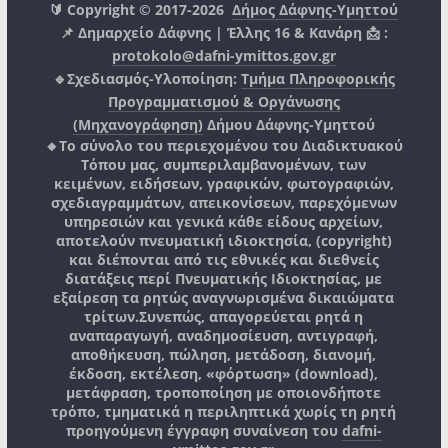
🔰 Copyright © 2017-2026
Δήμος Δάφνης-Υμηττού
📌 Δημαρχείο Δάφνης | Έλλης 16 & Κανάρη 📩 :
protokolo@dafni-ymittos.gov.gr
🔹Σχεδιασμός-Υλοποίηση:
Τμήμα Πληροφορικής
Προγραμματισμού & Οργάνωσης
(Μηχανογράφηση)
Δήμου Δάφνης-Υμηττού
🔸Το σύνολο του περιεχομένου του Διαδικτυακού
Τόπου μας, συμπεριλαμβανομένων, των
κειμένων, ειδήσεων, γραφικών, φωτογραφιών,
σχεδιαγραμμάτων, απεικονίσεων, παρεχόμενων
υπηρεσιών και γενικά κάθε είδους αρχείων,
αποτελούν πνευματική ιδιοκτησία, (copyright)
και διέπονται από τις εθνικές και διεθνείς
διατάξεις περί Πνευματικής Ιδιοκτησίας, με
εξαίρεση τα ρητώς αναγνωρισμένα δικαιώματα
τρίτων.
Συνεπώς, απαγορεύεται ρητά η
αναπαραγωγή, αναδημοσίευση, αντιγραφή,
αποθήκευση, πώληση, μετάδοση, διανομή,
έκδοση, εκτέλεση, «φόρτωση» (download),
μετάφραση, τροποποίηση με οποιονδήποτε
τρόπο, τμηματικά η περιληπτικά χωρίς τη ρητή
προηγούμενη έγγραφη συναίνεση του
dafni-