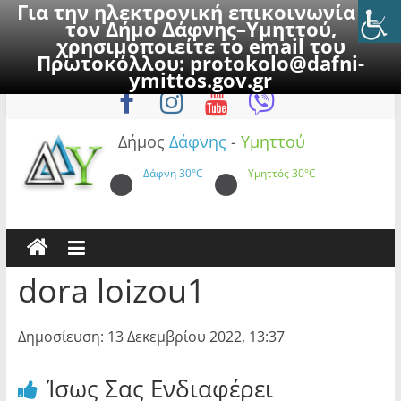
Για την ηλεκτρονική επικοινωνία με
τον Δήμο Δάφνης–Υμηττού,
χρησιμοποιείτε το email του
Πρωτοκόλλου:
protokolo@dafni-
Skip
Πέμπτη, 6 Αυγούστου 2026
ymittos.gov.gr
to
content
Δήμος
Δάφνης
-
Υμηττού
Δάφνη
30°C
Υμηττός
30°C
dora loizou1
Δημοσίευση: 13 Δεκεμβρίου 2022, 13:37
Ίσως Σας Ενδιαφέρει