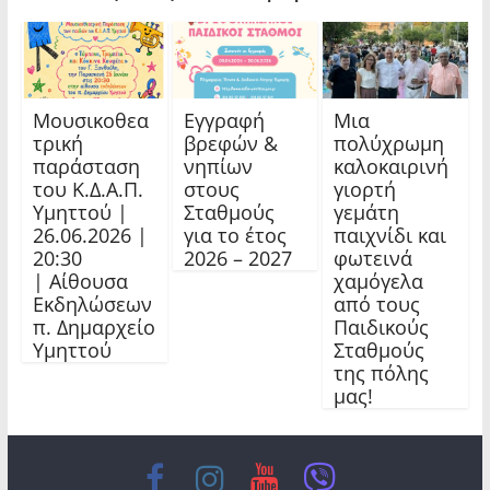
Μουσικοθεα
Εγγραφή
Μια
τρική
βρεφών &
πολύχρωμη
παράσταση
νηπίων
καλοκαιρινή
του Κ.Δ.Α.Π.
στους
γιορτή
Υμηττού |
Σταθμούς
γεμάτη
26.06.2026 |
για το έτος
παιχνίδι και
20:30
2026 – 2027
φωτεινά
| Αίθουσα
χαμόγελα
Εκδηλώσεων
από τους
π. Δημαρχείο
Παιδικούς
Υμηττού
Σταθμούς
της πόλης
μας!