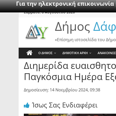
Για την ηλεκτρονική επικοινωνία
Skip
Σάββατο, 8 Αυγούστου 2026
to
Δήμος
Δάφ
content
«Επίσημη ιστοσελίδα του Δήμο
Ο ΔΗΜΟΣ
ΔΗΜΟΤΙΚΗ ΑΡΧΗ
ΑΝΑΚΟΙΝΩΣ
Διημερίδα ευαισθητ
Παγκόσμια Ημέρα Εξά
Δημοσίευση: 14 Νοεμβρίου 2024, 09:38
Ίσως Σας Ενδιαφέρει