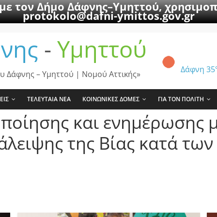
 με τον Δήμο Δάφνης–Υμηττού, χρησιμοπ
protokolo@dafni-ymittos.gov.gr
νης
-
Υμηττού
Δάφνη
35
υ Δάφνης – Υμηττού | Νομού Αττικής»
ΕΙΣ
ΤΕΛΕΥΤΑΙΑ ΝΕΑ
ΚΟΙΝΩΝΙΚΕΣ ΔΟΜΕΣ
ΓΙΑ ΤΟΝ ΠΟΛΙΤΗ
οποίησης και ενημέρωσης 
λειψης της Βίας κατά των