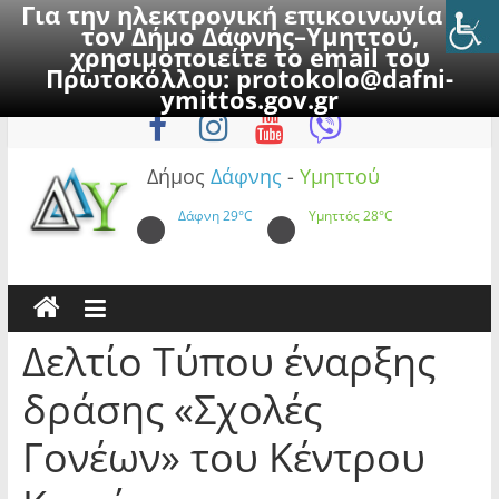
Για την ηλεκτρονική επικοινωνία με
τον Δήμο Δάφνης–Υμηττού,
χρησιμοποιείτε το email του
Πρωτοκόλλου:
protokolo@dafni-
Skip
Παρασκευή, 7 Αυγούστου 2026
ymittos.gov.gr
to
content
Δήμος
Δάφνης
-
Υμηττού
Δάφνη
29°C
Υμηττός
28°C
Δελτίο Τύπου έναρξης
δράσης «Σχολές
Γονέων» του Κέντρου