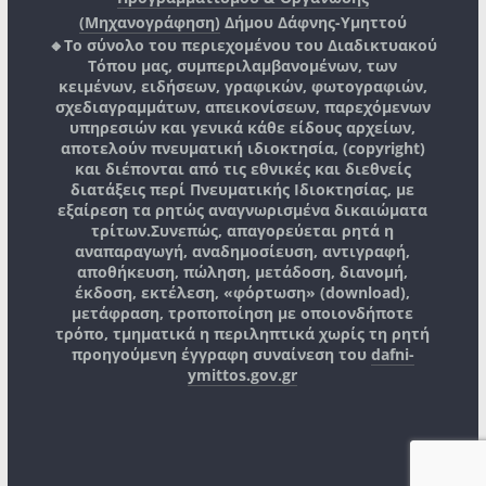
(Μηχανογράφηση)
Δήμου Δάφνης-Υμηττού
🔸Το σύνολο του περιεχομένου του Διαδικτυακού
Τόπου μας, συμπεριλαμβανομένων, των
κειμένων, ειδήσεων, γραφικών, φωτογραφιών,
σχεδιαγραμμάτων, απεικονίσεων, παρεχόμενων
υπηρεσιών και γενικά κάθε είδους αρχείων,
αποτελούν πνευματική ιδιοκτησία, (copyright)
και διέπονται από τις εθνικές και διεθνείς
διατάξεις περί Πνευματικής Ιδιοκτησίας, με
εξαίρεση τα ρητώς αναγνωρισμένα δικαιώματα
τρίτων.
Συνεπώς, απαγορεύεται ρητά η
αναπαραγωγή, αναδημοσίευση, αντιγραφή,
αποθήκευση, πώληση, μετάδοση, διανομή,
έκδοση, εκτέλεση, «φόρτωση» (download),
μετάφραση, τροποποίηση με οποιονδήποτε
τρόπο, τμηματικά η περιληπτικά χωρίς τη ρητή
προηγούμενη έγγραφη συναίνεση του
dafni-
ymittos.gov.gr