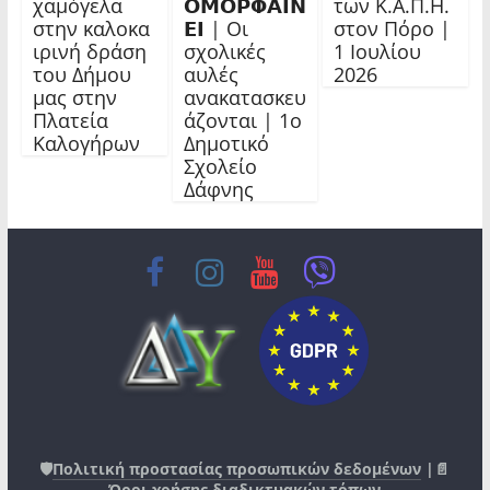
χαμόγελα
𝝤𝝡𝝤𝝦𝝫𝝖𝝞𝝢
των Κ.Α.Π.Η.
στην καλοκα
𝝚𝝞 | Οι
στον Πόρο |
ιρινή δράση
σχολικές
1 Ιουλίου
του Δήμου
αυλές
2026
μας στην
ανακατασκευ
Πλατεία
άζονται | 1ο
Καλογήρων
Δημοτικό
Σχολείο
Δάφνης
🛡️
Πολιτική προστασίας προσωπικών δεδομένων
|📄
Όροι χρήσης διαδικτυακών τόπων