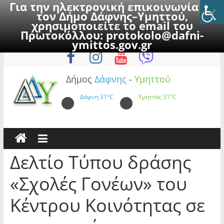
Για την ηλεκτρονική επικοινωνία με
τον Δήμο Δάφνης–Υμηττού,
χρησιμοποιείτε το email του
Πρωτοκόλλου:
protokolo@dafni-
Skip
Σάββατο, 8 Αυγούστου 2026
ymittos.gov.gr
to
content
Δήμος
Δάφνης
-
Υμηττού
Δάφνη
31°C
Υμηττός
31°C
Δελτίο Τύπου δράσης
«Σχολές Γονέων» του
Κέντρου Κοινότητας σε