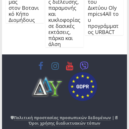
μας
ς διέλευσης,
του
στον Βοτανι
παραμονής
Δικτύου Oly
κό Κήπο
και
mpics4All το
Διομήδους
κυκλοφορίας
υ
σε δασικές
προγράμματ
εκτάσεις,
ος URBACT
πάρκα και
άλση
🛡️
Πολιτική προστασίας προσωπικών δεδομένων
|📄
Όροι χρήσης διαδικτυακών τόπων