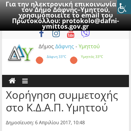
Για την ηλεκτρονική επικοινωνία με
τον Δήμο Δάφνης–Υμηττού,
χρησιμοποιείτε το email του
Πρωτοκόλλου:
protokolo@dafni-
Skip
Κυριακή, 9 Αυγούστου 2026
ymittos.gov.gr
to
content
Δήμος
Δάφνης
-
Υμηττού
Δάφνη
33°C
Υμηττός
33°C
Χορήγηση συμμετοχής
στο Κ.Δ.Α.Π. Υμηττού
Δημοσίευση: 6 Απριλίου 2017, 10:48