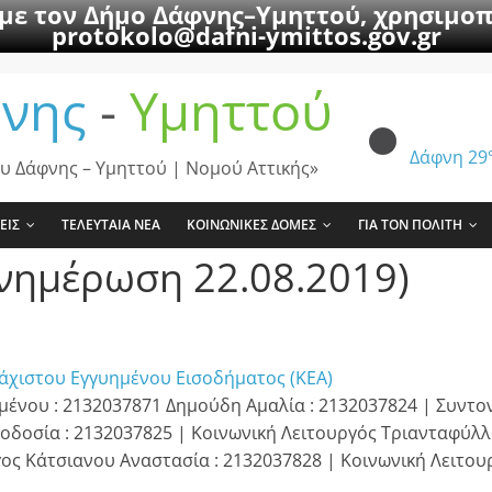
 με τον Δήμο Δάφνης–Υμηττού, χρησιμοπ
protokolo@dafni-ymittos.gov.gr
νης
-
Υμηττού
Δάφνη
29
υ Δάφνης – Υμηττού | Νομού Αττικής»
ΕΙΣ
ΤΕΛΕΥΤΑΙΑ ΝΕΑ
ΚΟΙΝΩΝΙΚΕΣ ΔΟΜΕΣ
ΓΙΑ ΤΟΝ ΠΟΛΙΤΗ
νημέρωση 22.08.2019)
λάχιστου Εγγυημένου Εισοδήματος (ΚΕΑ)
μένου : 2132037871 Δημούδη Αμαλία : 2132037824 | Συντο
οδοσία : 2132037825 | Κοινωνική Λειτουργός Τριανταφύλλ
ς Κάτσιανου Αναστασία : 2132037828 | Κοινωνική Λειτου