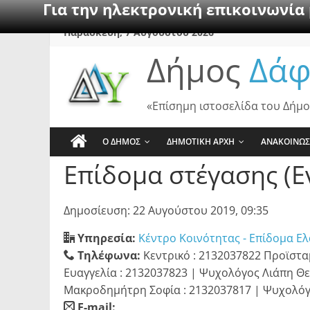
Για την ηλεκτρονική επικοινωνία
Skip
Παρασκευή, 7 Αυγούστου 2026
to
Δήμος
Δάφ
content
«Επίσημη ιστοσελίδα του Δήμο
Ο ΔΗΜΟΣ
ΔΗΜΟΤΙΚΗ ΑΡΧΗ
ΑΝΑΚΟΙΝΩΣ
Επίδομα στέγασης (Ε
Δημοσίευση: 22 Αυγούστου 2019, 09:35
Υπηρεσία:
Κέντρο Κοινότητας - Επίδομα Ε
Τηλέφωνα:
Κεντρικό : 2132037822 Προϊστα
Ευαγγελία : 2132037823 | Ψυχολόγος Λιάπη Θε
Μακροδημήτρη Σοφία : 2132037817 | Ψυχολόγο
E-mail: