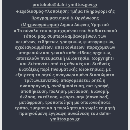
protokolo@dafni-ymittos.gov.gr
🔹Σχεδιασμός-Υλοποίηση:
Τμήμα Πληροφορικής
Προγραμματισμού & Οργάνωσης
(Μηχανογράφηση)
Δήμου Δάφνης-Υμηττού
🔸Το σύνολο του περιεχομένου του Διαδικτυακού
Τόπου μας, συμπεριλαμβανομένων, των
κειμένων, ειδήσεων, γραφικών, φωτογραφιών,
σχεδιαγραμμάτων, απεικονίσεων, παρεχόμενων
υπηρεσιών και γενικά κάθε είδους αρχείων,
αποτελούν πνευματική ιδιοκτησία, (copyright)
και διέπονται από τις εθνικές και διεθνείς
διατάξεις περί Πνευματικής Ιδιοκτησίας, με
εξαίρεση τα ρητώς αναγνωρισμένα δικαιώματα
τρίτων.
Συνεπώς, απαγορεύεται ρητά η
αναπαραγωγή, αναδημοσίευση, αντιγραφή,
αποθήκευση, πώληση, μετάδοση, διανομή,
έκδοση, εκτέλεση, «φόρτωση» (download),
μετάφραση, τροποποίηση με οποιονδήποτε
τρόπο, τμηματικά η περιληπτικά χωρίς τη ρητή
προηγούμενη έγγραφη συναίνεση του
dafni-
ymittos.gov.gr