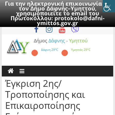
Για την ηλεκτρονική επικοινωνία με
τον Δήμο Δάφνης–Υμηττού,
χρησιμοποιείτε το email του
Πρωτοκόλλου:
protokolo@dafni-
Skip
Κυριακή, 9 Αυγούστου 2026
ymittos.gov.gr
to
content
Δήμος
Δάφνης
-
Υμηττού
Δάφνη
29°C
Υμηττός
29°C
Έγκριση 2ης/
Τροποποίησης και
Επικαιροποίησης