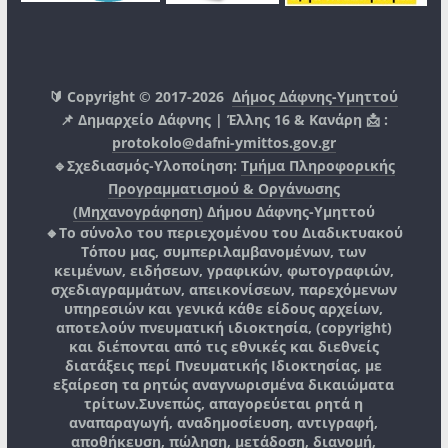
🔰 Copyright © 2017-2026
Δήμος Δάφνης-Υμηττού
📌 Δημαρχείο Δάφνης | Έλλης 16 & Κανάρη 📩 :
protokolo@dafni-ymittos.gov.gr
🔹Σχεδιασμός-Υλοποίηση:
Τμήμα Πληροφορικής
Προγραμματισμού & Οργάνωσης
(Μηχανογράφηση)
Δήμου Δάφνης-Υμηττού
🔸Το σύνολο του περιεχομένου του Διαδικτυακού
Τόπου μας, συμπεριλαμβανομένων, των
κειμένων, ειδήσεων, γραφικών, φωτογραφιών,
σχεδιαγραμμάτων, απεικονίσεων, παρεχόμενων
υπηρεσιών και γενικά κάθε είδους αρχείων,
αποτελούν πνευματική ιδιοκτησία, (copyright)
και διέπονται από τις εθνικές και διεθνείς
διατάξεις περί Πνευματικής Ιδιοκτησίας, με
εξαίρεση τα ρητώς αναγνωρισμένα δικαιώματα
τρίτων.
Συνεπώς, απαγορεύεται ρητά η
αναπαραγωγή, αναδημοσίευση, αντιγραφή,
αποθήκευση, πώληση, μετάδοση, διανομή,