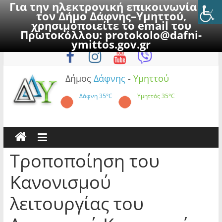
Για την ηλεκτρονική επικοινωνία με
τον Δήμο Δάφνης–Υμηττού,
χρησιμοποιείτε το email του
Πρωτοκόλλου:
protokolo@dafni-
Skip
Σάββατο, 8 Αυγούστου 2026
ymittos.gov.gr
to
content
Δήμος
Δάφνης
-
Υμηττού
Δάφνη
35°C
Υμηττός
35°C
Τροποποίηση του
Κανονισμού
λειτουργίας του