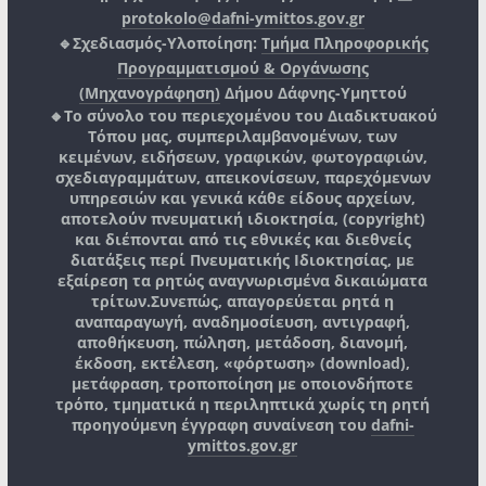
protokolo@dafni-ymittos.gov.gr
🔹Σχεδιασμός-Υλοποίηση:
Τμήμα Πληροφορικής
Προγραμματισμού & Οργάνωσης
(Μηχανογράφηση)
Δήμου Δάφνης-Υμηττού
🔸Το σύνολο του περιεχομένου του Διαδικτυακού
Τόπου μας, συμπεριλαμβανομένων, των
κειμένων, ειδήσεων, γραφικών, φωτογραφιών,
σχεδιαγραμμάτων, απεικονίσεων, παρεχόμενων
υπηρεσιών και γενικά κάθε είδους αρχείων,
αποτελούν πνευματική ιδιοκτησία, (copyright)
και διέπονται από τις εθνικές και διεθνείς
διατάξεις περί Πνευματικής Ιδιοκτησίας, με
εξαίρεση τα ρητώς αναγνωρισμένα δικαιώματα
τρίτων.
Συνεπώς, απαγορεύεται ρητά η
αναπαραγωγή, αναδημοσίευση, αντιγραφή,
αποθήκευση, πώληση, μετάδοση, διανομή,
έκδοση, εκτέλεση, «φόρτωση» (download),
μετάφραση, τροποποίηση με οποιονδήποτε
τρόπο, τμηματικά η περιληπτικά χωρίς τη ρητή
προηγούμενη έγγραφη συναίνεση του
dafni-
ymittos.gov.gr