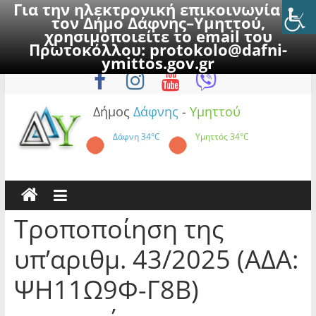
Για την ηλεκτρονική επικοινωνία με
τον Δήμο Δάφνης–Υμηττού,
χρησιμοποιείτε το email του
Πρωτοκόλλου:
protokolo@dafni-
Skip
Πέμπτη, 6 Αυγούστου 2026
ymittos.gov.gr
to
content
Δήμος
Δάφνης
-
Υμηττού
Δάφνη
34°C
Υμηττός
34°C
Τροποποίηση της
υπ’αριθμ. 43/2025 (ΑΔΑ:
ΨΗ11Ω9Φ-Γ8Β)