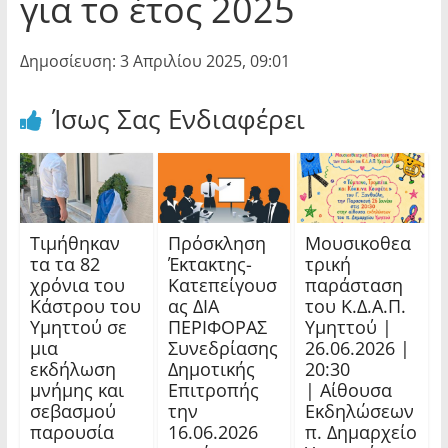
για το έτος 2025
Δημοσίευση: 3 Απριλίου 2025, 09:01
Ίσως Σας Ενδιαφέρει
Τιμήθηκαν
Πρόσκληση
Μουσικοθεα
τα τα 82
Έκτακτης-
τρική
χρόνια του
Κατεπείγουσ
παράσταση
Κάστρου του
ας ΔΙΑ
του Κ.Δ.Α.Π.
Υμηττού σε
ΠΕΡΙΦΟΡΑΣ
Υμηττού |
μια
Συνεδρίασης
26.06.2026 |
εκδήλωση
Δημοτικής
20:30
μνήμης και
Επιτροπής
| Αίθουσα
σεβασμού
την
Εκδηλώσεων
παρουσία
16.06.2026
π. Δημαρχείο