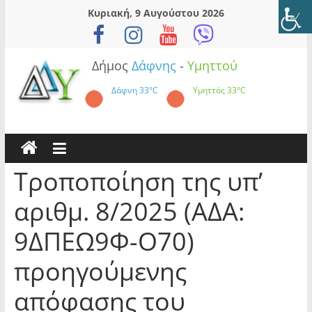
Skip
Κυριακή, 9 Αυγούστου 2026
to
content
Δήμος
Δάφνης
-
Υμηττού
Δάφνη
33°C
Υμηττός
33°C
Τροποποίηση της υπ’
αριθμ. 8/2025 (ΑΔΑ:
9ΔΠΕΩ9Φ-Ο70)
προηγούμενης
απόφασης του