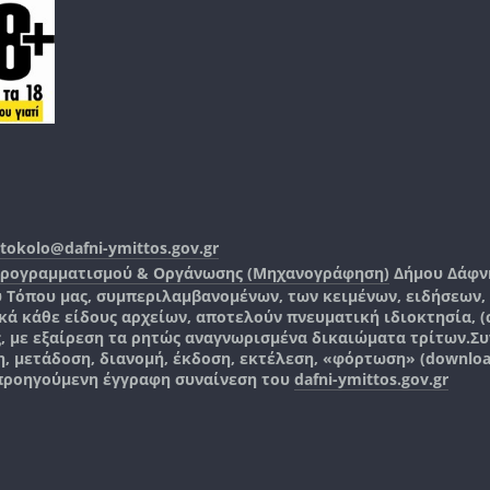
tokolo@dafni-ymittos.gov.gr
Προγραμματισμού & Οργάνωσης (Μηχανογράφηση)
Δήμου Δάφν
ύ Τόπου μας, συμπεριλαμβανομένων, των κειμένων, ειδήσεων
 κάθε είδους αρχείων, αποτελούν πνευματική ιδιοκτησία, (co
ς, με εξαίρεση τα ρητώς αναγνωρισμένα δικαιώματα τρίτων.
Συ
, μετάδοση, διανομή, έκδοση, εκτέλεση, «φόρτωση» (downlo
 προηγούμενη έγγραφη συναίνεση του
dafni-ymittos.gov.gr