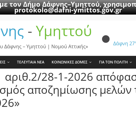
 με τον Δήμο Δάφνης–Υμηττού, χρησιμοπ
protokolo@dafni-ymittos.gov.gr
νης
-
Υμηττού
Δάφνη
27
υ Δάφνης – Υμηττού | Νομού Αττικής»
ΕΙΣ
ΤΕΛΕΥΤΑΙΑ ΝΕΑ
ΚΟΙΝΩΝΙΚΕΣ ΔΟΜΕΣ
ΓΙΑ ΤΟΝ ΠΟΛΙΤΗ
΄αριθ.2/28-1-2026 απόφα
σμός αποζημίωσης μελών 
026»