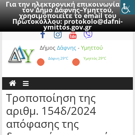
Για την ηλεκτρονική επικοινωνία με
τον Δήμο Δάφνης–Υμηττού,
χρησιμοποιείτε το email του
Πρωτοκόλλου:
protokolo@dafni-
Skip
Κυριακή, 9 Αυγούστου 2026
ymittos.gov.gr
to
content
Δήμος
Δάφνης
-
Υμηττού
Δάφνη
29°C
Υμηττός
29°C
Τροποποίηση της
αριθμ. 154δ/2024
απόφασης της