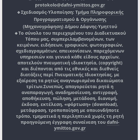
protokolo@dafni-ymittos.gov.gr
🔹Σχεδιασμός-Υλοποίηση:
Τμήμα Πληροφορικής
Προγραμματισμού & Οργάνωσης
(Μηχανογράφηση)
Δήμου Δάφνης-Υμηττού
🔸Το σύνολο του περιεχομένου του Διαδικτυακού
Τόπου μας, συμπεριλαμβανομένων, των
κειμένων, ειδήσεων, γραφικών, φωτογραφιών,
σχεδιαγραμμάτων, απεικονίσεων, παρεχόμενων
υπηρεσιών και γενικά κάθε είδους αρχείων,
αποτελούν πνευματική ιδιοκτησία, (copyright)
και διέπονται από τις εθνικές και διεθνείς
διατάξεις περί Πνευματικής Ιδιοκτησίας, με
εξαίρεση τα ρητώς αναγνωρισμένα δικαιώματα
τρίτων.
Συνεπώς, απαγορεύεται ρητά η
αναπαραγωγή, αναδημοσίευση, αντιγραφή,
αποθήκευση, πώληση, μετάδοση, διανομή,
έκδοση, εκτέλεση, «φόρτωση» (download),
μετάφραση, τροποποίηση με οποιονδήποτε
τρόπο, τμηματικά η περιληπτικά χωρίς τη ρητή
προηγούμενη έγγραφη συναίνεση του
dafni-
ymittos.gov.gr