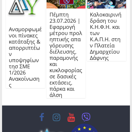
Πέμπτη
Καλοκαιρινή
23.07.2026 |
δράση του
Εφαρμογή
Κ.Η.Φ.Η. και
Αναμορφωμέ
μέτρου προλ
των
νοι πίνακες
ηπτικής απα
Κ.Α.Π.Η. στη
κατάταξης &
γόρευσης
ν Πλατεία
απορριπτέω
διέλευσης,
Δημαρχείου
ν
παραμονής
Δάφνης
υποψηφίων
και
τησ ΣΜΕ
κυκλοφορίας
1/2026
σε δασικές
Ανακοίνωση
εκτάσεις,
ς
πάρκα και
άλση