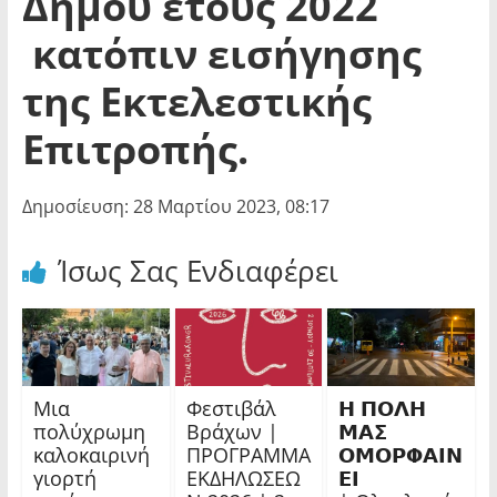
Δήμου έτους 2022
κατόπιν εισήγησης
της Εκτελεστικής
Επιτροπής.
Δημοσίευση: 28 Μαρτίου 2023, 08:17
Ίσως Σας Ενδιαφέρει
Μια
Φεστιβάλ
𝝜 𝝥𝝤𝝠𝝜
πολύχρωμη
Βράχων |
𝝡𝝖𝝨
καλοκαιρινή
ΠΡΟΓΡΑΜΜΑ
𝝤𝝡𝝤𝝦𝝫𝝖𝝞𝝢
γιορτή
ΕΚΔΗΛΩΣΕΩ
𝝚𝝞