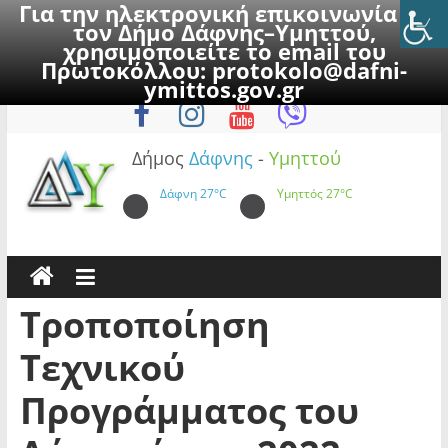
Για την ηλεκτρονική επικοινωνία με
τον Δήμο Δάφνης–Υμηττού,
χρησιμοποιείτε το email του
Πρωτοκόλλου:
protokolo@dafni-
Skip
Παρασκευή, 7 Αυγούστου 2026
ymittos.gov.gr
to
content
Δήμος
Δάφνης
-
Υμηττού
Δάφνη
27°C
Υμηττός
27°C
Τροποποίηση
Τεχνικού
Προγράμματος του