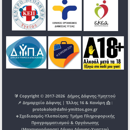
🔰 Copyright © 2017-2026
Δήμος Δάφνης-Υμηττού
📌 Δημαρχείο Δάφνης | Έλλης 16 & Κανάρη 📩 :
protokolo@dafni-ymittos.gov.gr
🔹Σχεδιασμός-Υλοποίηση:
Τμήμα Πληροφορικής
Προγραμματισμού & Οργάνωσης
(Μηχανογράφηση)
Δήμου Δάφνης-Υμηττού