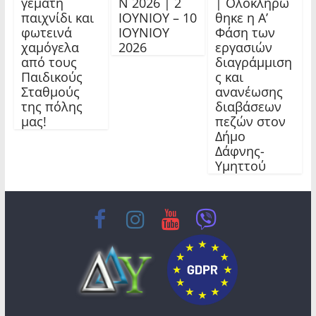
γεμάτη
Ν 2026 | 2
| Ολοκληρώ
παιχνίδι και
ΙΟΥΝΙΟΥ – 10
θηκε η Α’
φωτεινά
ΙΟΥΝΙΟΥ
Φάση των
χαμόγελα
2026
εργασιών
από τους
διαγράμμιση
Παιδικούς
ς και
Σταθμούς
ανανέωσης
της πόλης
διαβάσεων
μας!
πεζών στον
Δήμο
Δάφνης-
Υμηττού