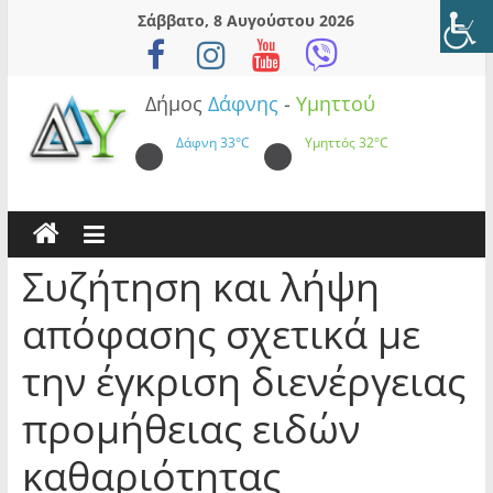
Skip
Σάββατο, 8 Αυγούστου 2026
to
content
Δήμος
Δάφνης
-
Υμηττού
Δάφνη
33°C
Υμηττός
32°C
Συζήτηση και λήψη
απόφασης σχετικά με
την έγκριση διενέργειας
προμήθειας ειδών
καθαριότητας