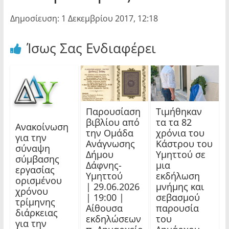
Δημοσίευση: 1 Δεκεμβρίου 2017, 12:18
Ίσως Σας Ενδιαφέρει
Παρουσίαση
Τιμήθηκαν
βιβλίου από
τα τα 82
Ανακοίνωση
την Ομάδα
χρόνια του
για την
Ανάγνωσης
Κάστρου του
σύναψη
Δήμου
Υμηττού σε
σύμβασης
Δάφνης-
μια
εργασίας
Υμηττού
εκδήλωση
ορισμένου
| 29.06.2026
μνήμης και
χρόνου
| 19:00 |
σεβασμού
τρίμηνης
Αίθουσα
παρουσία
διάρκειας
εκδηλώσεων
του
για την