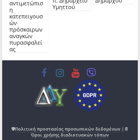
π. Δημαρχείο
Δημάρχου
αντιμετώπισ
Υμηττού
η
κατεπειγουσ
ών
πρόσκαιρων
αναγκών
πυρασφαλεί
ας
🛡️
Πολιτική προστασίας προσωπικών δεδομένων
|📄
Όροι χρήσης διαδικτυακών τόπων