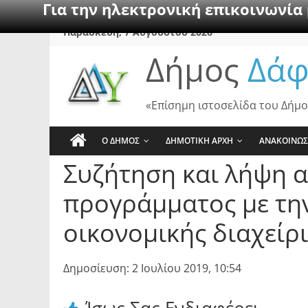
Για την ηλεκτρονική επικοινωνία
Skip
Παρασκευή, 7 Αυγούστου 2026
to
Δήμος
Δάφ
content
«Επίσημη ιστοσελίδα του Δήμο
Ο ΔΗΜΟΣ
ΔΗΜΟΤΙΚΗ ΑΡΧΗ
ΑΝΑΚΟΙΝΩΣ
Συζήτηση και λήψη 
προγράμματος με την
οικονομικής διαχείρ
Δημοσίευση: 2 Ιουλίου 2019, 10:54