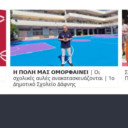
𝝜 𝝥𝝤𝝠𝝜 𝝡𝝖𝝨 𝝤𝝡𝝤𝝦𝝫𝝖𝝞𝝢𝝚𝝞 | Οι
Σ
σχολικές αυλές ανακατασκευάζονται | 1ο
Π
Δημοτικό Σχολείο Δάφνης