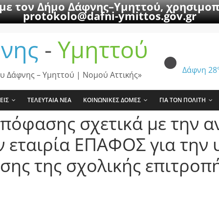
 με τον Δήμο Δάφνης–Υμηττού, χρησιμοπ
protokolo@dafni-ymittos.gov.gr
νης
-
Υμηττού
Δάφνη
28
υ Δάφνης – Υμηττού | Νομού Αττικής»
ΕΙΣ
ΤΕΛΕΥΤΑΙΑ ΝΕΑ
ΚΟΙΝΩΝΙΚΕΣ ΔΟΜΕΣ
ΓΙΑ ΤΟΝ ΠΟΛΙΤΗ
απόφασης σχετικά με την 
 εταιρία ΕΠΑΦΟΣ για την 
ισης της σχολικής επιτροπ