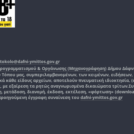
tokolo@dafni-ymittos.gov.gr
Προγραμματισμού & Οργάνωσης (Μηχανογράφηση)
Δήμου Δάφν
ύ Τόπου μας, συμπεριλαμβανομένων, των κειμένων, ειδήσεων
 κάθε είδους αρχείων, αποτελούν πνευματική ιδιοκτησία, (co
ς, με εξαίρεση τα ρητώς αναγνωρισμένα δικαιώματα τρίτων.
Συ
, μετάδοση, διανομή, έκδοση, εκτέλεση, «φόρτωση» (downlo
 προηγούμενη έγγραφη συναίνεση του
dafni-ymittos.gov.gr