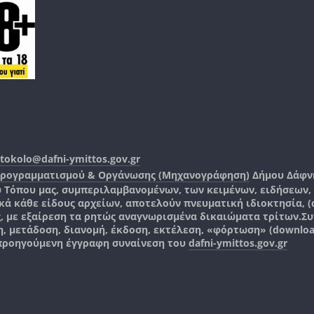
tokolo@dafni-ymittos.gov.gr
Προγραμματισμού & Οργάνωσης (Μηχανογράφηση)
Δήμου Δάφν
ύ Τόπου μας, συμπεριλαμβανομένων, των κειμένων, ειδήσεων
 κάθε είδους αρχείων, αποτελούν πνευματική ιδιοκτησία, (co
ς, με εξαίρεση τα ρητώς αναγνωρισμένα δικαιώματα τρίτων.
Συ
, μετάδοση, διανομή, έκδοση, εκτέλεση, «φόρτωση» (downlo
 προηγούμενη έγγραφη συναίνεση του
dafni-ymittos.gov.gr