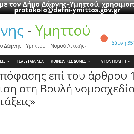
 με τον Δήμο Δάφνης–Υμηττού, χρησιμοπ
protokolo@dafni-ymittos.gov.gr
νης
-
Υμηττού
Δάφνη
35
υ Δάφνης – Υμηττού | Νομού Αττικής»
ΕΙΣ
ΤΕΛΕΥΤΑΙΑ ΝΕΑ
ΚΟΙΝΩΝΙΚΕΣ ΔΟΜΕΣ
ΓΙΑ ΤΟΝ ΠΟΛΙΤΗ
απόφασης επί του άρθρου 
φιση στη Βουλή νομοσχεδί
τάξεις»