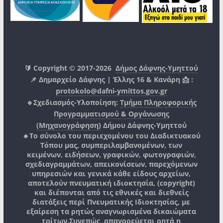
🔰 Copyright © 2017-2026
Δήμος Δάφνης-Υμηττού
📌 Δημαρχείο Δάφνης | Έλλης 16 & Κανάρη 📩 :
protokolo@dafni-ymittos.gov.gr
🔹Σχεδιασμός-Υλοποίηση:
Τμήμα Πληροφορικής
Προγραμματισμού & Οργάνωσης
(Μηχανογράφηση)
Δήμου Δάφνης-Υμηττού
🔸Το σύνολο του περιεχομένου του Διαδικτυακού
Τόπου μας, συμπεριλαμβανομένων, των
κειμένων, ειδήσεων, γραφικών, φωτογραφιών,
σχεδιαγραμμάτων, απεικονίσεων, παρεχόμενων
υπηρεσιών και γενικά κάθε είδους αρχείων,
αποτελούν πνευματική ιδιοκτησία, (copyright)
και διέπονται από τις εθνικές και διεθνείς
διατάξεις περί Πνευματικής Ιδιοκτησίας, με
εξαίρεση τα ρητώς αναγνωρισμένα δικαιώματα
τρίτων.
Συνεπώς, απαγορεύεται ρητά η