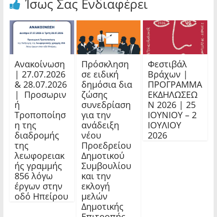
Ίσως Σας Ενδιαφέρει
Ανακοίνωση
Πρόσκληση
Φεστιβάλ
| 27.07.2026
σε ειδική
Βράχων |
& 28.07.2026
δημόσια δια
ΠΡΟΓΡΑΜΜΑ
| Προσωριν
ζώσης
ΕΚΔΗΛΩΣΕΩ
ή
συνεδρίαση
Ν 2026 | 25
Τροποποίησ
για την
ΙΟΥΝΙΟΥ – 2
η της
ανάδειξη
ΙΟΥΛΙΟΥ
διαδρομής
νέου
2026
της
Προεδρείου
λεωφορειακ
Δημοτικού
ής γραμμής
Συμβουλίου
856 λόγω
και την
έργων στην
εκλογή
οδό Ηπείρου
μελών
Δημοτικής
Επιτροπής