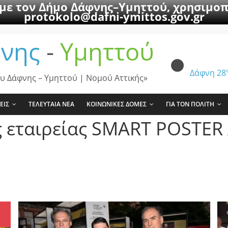
 με τον Δήμο Δάφνης–Υμηττού, χρησιμοπ
protokolo@dafni-ymittos.gov.gr
νης
-
Υμηττού
Δάφνη
28
υ Δάφνης – Υμηττού | Νομού Αττικής»
ΕΙΣ
ΤΕΛΕΥΤΑΙΑ ΝΕΑ
ΚΟΙΝΩΝΙΚΕΣ ΔΟΜΕΣ
ΓΙΑ ΤΟΝ ΠΟΛΙΤΗ
 εταιρείας SMART POSTER 