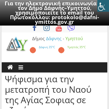
Για την ηλεκτρονική επικοινωνία με
τον Δήμο Δάφνης–Υμηττού,
χρησιμοποιείτε το email του
Πρωτοκόλλου:
protokolo@dafni-
Skip
Σάββατο, 8 Αυγούστου 2026
ymittos.gov.gr
to
content
Δήμος
Δάφνης
-
Υμηττού
Δάφνη
35°C
Υμηττός
35°C
Ψήφισμα για την
μετατροπή του Ναού
της Αγίας Σοφιας σε