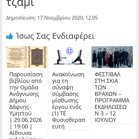
τζαμί
Δημοσίευση: 17 Νοεμβρίου 2020, 12:05
Ίσως Σας Ενδιαφέρει
Παρουσίαση
Ανακοίνωση
ΦΕΣΤΙΒΑΛ
βιβλίου από
για τη
ΣΤΗ ΣΚΙΑ
την Ομάδα
σύναψη
ΤΩΝ
Ανάγνωσης
σύμβασης
ΒΡΑΧΩΝ –
Δήμου
μίσθωσης
ΠΡΟΓΡΑΜΜΑ
Δάφνης-
έργου ενός
ΕΚΔΗΛΩΣΕΩ
Υμηττού
(1) ΤΕ
Ν 3 – 12
| 29.06.2026
Φυσιοθεραπ
ΙΟΥΛΙΟΥ
| 19:00 |
ευτή
Αίθουσα