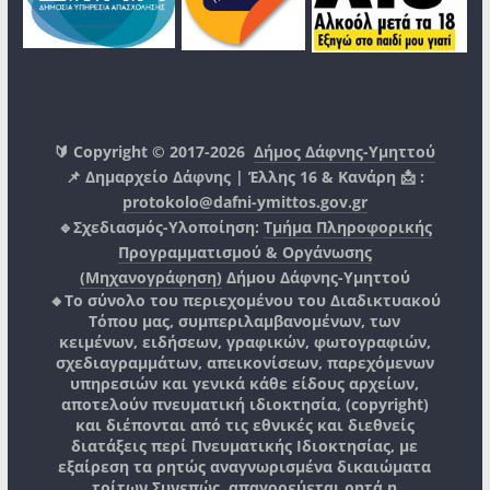
🔰 Copyright © 2017-2026
Δήμος Δάφνης-Υμηττού
📌 Δημαρχείο Δάφνης | Έλλης 16 & Κανάρη 📩 :
protokolo@dafni-ymittos.gov.gr
🔹Σχεδιασμός-Υλοποίηση:
Τμήμα Πληροφορικής
Προγραμματισμού & Οργάνωσης
(Μηχανογράφηση)
Δήμου Δάφνης-Υμηττού
🔸Το σύνολο του περιεχομένου του Διαδικτυακού
Τόπου μας, συμπεριλαμβανομένων, των
κειμένων, ειδήσεων, γραφικών, φωτογραφιών,
σχεδιαγραμμάτων, απεικονίσεων, παρεχόμενων
υπηρεσιών και γενικά κάθε είδους αρχείων,
αποτελούν πνευματική ιδιοκτησία, (copyright)
και διέπονται από τις εθνικές και διεθνείς
διατάξεις περί Πνευματικής Ιδιοκτησίας, με
εξαίρεση τα ρητώς αναγνωρισμένα δικαιώματα
τρίτων.
Συνεπώς, απαγορεύεται ρητά η