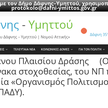
 με τον Δήμο Δάφνης–Υμηττού, χρησιμοπ
protokolo@dafni-ymittos.gov.gr
νης
-
Υμηττού
Δάφνη
35
υ Δάφνης – Υμηττού | Νομού Αττικής»
ΕΙΣ
ΤΕΛΕΥΤΑΙΑ ΝΕΑ
ΚΟΙΝΩΝΙΚΕΣ ΔΟΜΕΣ
ΓΙΑ ΤΟΝ ΠΟΛΙΤΗ
ου Πλαισίου Δράσης (Ο.Π.
νακα στοχοθεσίας, του ΝΠ 
μία «Οργανισμός Πολιτισμ
ΠΑΔΥ).