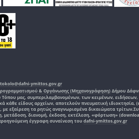
tokolo@dafni-ymittos.gov.gr
Προγραμματισμού & Οργάνωσης (Μηχανογράφηση)
Δήμου Δάφν
ύ Τόπου μας, συμπεριλαμβανομένων, των κειμένων, ειδήσεων
 κάθε είδους αρχείων, αποτελούν πνευματική ιδιοκτησία, (co
ς, με εξαίρεση τα ρητώς αναγνωρισμένα δικαιώματα τρίτων.
Συ
, μετάδοση, διανομή, έκδοση, εκτέλεση, «φόρτωση» (downlo
 προηγούμενη έγγραφη συναίνεση του
dafni-ymittos.gov.gr