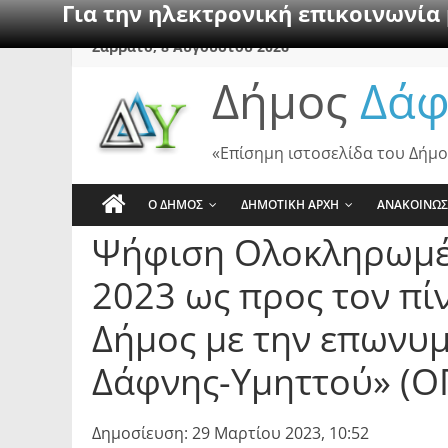
Για την ηλεκτρονική επικοινωνία
Skip
Σάββατο, 8 Αυγούστου 2026
to
Δήμος
Δάφ
content
«Επίσημη ιστοσελίδα του Δήμο
Ο ΔΗΜΟΣ
ΔΗΜΟΤΙΚΗ ΑΡΧΗ
ΑΝΑΚΟΙΝΩΣ
Ψήφιση Ολοκληρωμέν
2023 ως προς τον πί
Δήμος με την επωνυ
Δάφνης-Υμηττού» (Ο
Δημοσίευση: 29 Μαρτίου 2023, 10:52