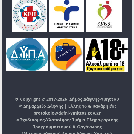
🔰 Copyright © 2017-2026
Δήμος Δάφνης-Υμηττού
📌 Δημαρχείο Δάφνης | Έλλης 16 & Κανάρη 📩 :
protokolo@dafni-ymittos.gov.gr
🔹Σχεδιασμός-Υλοποίηση:
Τμήμα Πληροφορικής
Προγραμματισμού & Οργάνωσης
(Μηχανογράφηση)
Δήμου Δάφνης-Υμηττού