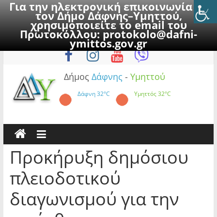
Για την ηλεκτρονική επικοινωνία με
τον Δήμο Δάφνης–Υμηττού,
χρησιμοποιείτε το email του
Πρωτοκόλλου:
protokolo@dafni-
Skip
Πέμπτη, 6 Αυγούστου 2026
ymittos.gov.gr
to
content
Δήμος
Δάφνης
-
Υμηττού
Δάφνη
32°C
Υμηττός
32°C
Προκήρυξη δημόσιου
πλειοδοτικού
διαγωνισμού για την