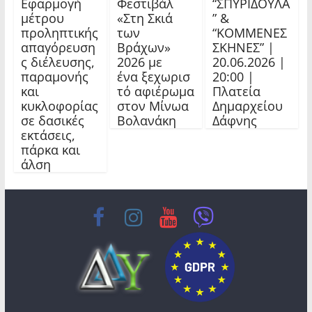
Εφαρμογή
Φεστιβάλ
“ΣΠΥΡΙΔΟΥΛΑ
μέτρου
«Στη Σκιά
” &
προληπτικής
των
“ΚΟΜΜΕΝΕΣ
απαγόρευση
Βράχων»
ΣΚΗΝΕΣ” |
ς διέλευσης,
2026 με
20.06.2026 |
παραμονής
ένα ξεχωρισ
20:00 |
και
τό αφιέρωμα
Πλατεία
κυκλοφορίας
στον Μίνωα
Δημαρχείου
σε δασικές
Βολανάκη
Δάφνης
εκτάσεις,
πάρκα και
άλση