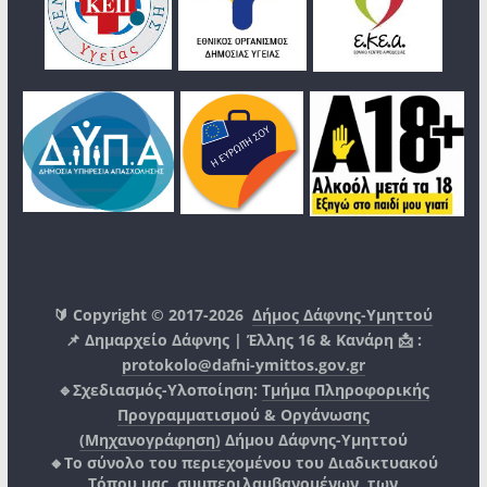
🔰 Copyright © 2017-2026
Δήμος Δάφνης-Υμηττού
📌 Δημαρχείο Δάφνης | Έλλης 16 & Κανάρη 📩 :
protokolo@dafni-ymittos.gov.gr
🔹Σχεδιασμός-Υλοποίηση:
Τμήμα Πληροφορικής
Προγραμματισμού & Οργάνωσης
(Μηχανογράφηση)
Δήμου Δάφνης-Υμηττού
🔸Το σύνολο του περιεχομένου του Διαδικτυακού
Τόπου μας, συμπεριλαμβανομένων, των