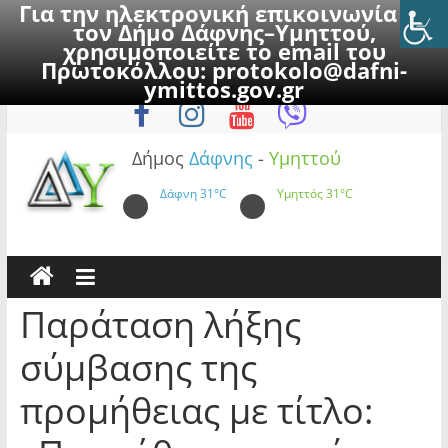
Για την ηλεκτρονική επικοινωνία με
τον Δήμο Δάφνης–Υμηττού,
χρησιμοποιείτε το email του
Πρωτοκόλλου:
protokolo@dafni-
Skip
Σάββατο, 8 Αυγούστου 2026
ymittos.gov.gr
to
content
Δήμος
Δάφνης
-
Υμηττού
Δάφνη
31°C
Υμηττός
31°C
Παράταση λήξης
σύμβασης της
προμήθειας με τίτλο: