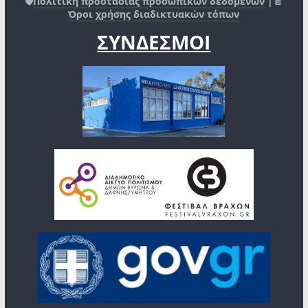
🛡️
Πολιτική προστασίας προσωπικών δεδομένων
|📄
Όροι χρήσης διαδικτυακών τόπων
ΣΥΝΔΕΣΜΟΙ