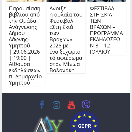
Παρουσίαση
Άνοιξε
ΦΕΣΤΙΒΑΛ
βιβλίου από
η αυλαία του
ΣΤΗ ΣΚΙΑ
την Ομάδα
Φεστιβάλ
ΤΩΝ
Ανάγνωσης
«Στη Σκιά
ΒΡΑΧΩΝ –
Δήμου
των
ΠΡΟΓΡΑΜΜΑ
Δάφνης-
Βράχων»
ΕΚΔΗΛΩΣΕΩ
Υμηττού
2026 με
Ν 3 – 12
| 29.06.2026
ένα ξεχωρισ
ΙΟΥΛΙΟΥ
| 19:00 |
τό αφιέρωμα
Αίθουσα
στον Μίνωα
εκδηλώσεων
Βολανάκη
π. Δημαρχείο
Υμηττού