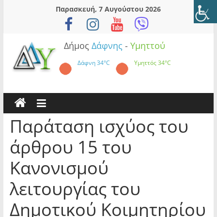
Skip
Παρασκευή, 7 Αυγούστου 2026
to
content
Δήμος
Δάφνης
-
Υμηττού
Δάφνη
34°C
Υμηττός
34°C
Παράταση ισχύος του
άρθρου 15 του
Κανονισμού
λειτουργίας του
Δημοτικού Κοιμητηρίου