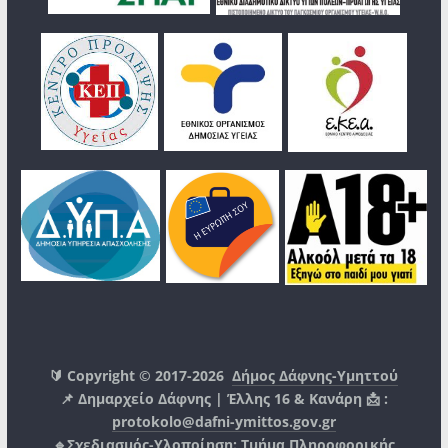
🔰 Copyright © 2017-2026
Δήμος Δάφνης-Υμηττού
📌 Δημαρχείο Δάφνης | Έλλης 16 & Κανάρη 📩 :
protokolo@dafni-ymittos.gov.gr
🔹Σχεδιασμός-Υλοποίηση:
Τμήμα Πληροφορικής