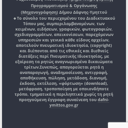
Προγραμματισμού & Οργάνωσης
(Μηχανογράφηση)
Δήμου Δάφνης-Υμηττού
🔸Το σύνολο του περιεχομένου του Διαδικτυακού
Τόπου μας, συμπεριλαμβανομένων, των
κειμένων, ειδήσεων, γραφικών, φωτογραφιών,
σχεδιαγραμμάτων, απεικονίσεων, παρεχόμενων
υπηρεσιών και γενικά κάθε είδους αρχείων,
αποτελούν πνευματική ιδιοκτησία, (copyright)
και διέπονται από τις εθνικές και διεθνείς
διατάξεις περί Πνευματικής Ιδιοκτησίας, με
εξαίρεση τα ρητώς αναγνωρισμένα δικαιώματα
τρίτων.
Συνεπώς, απαγορεύεται ρητά η
αναπαραγωγή, αναδημοσίευση, αντιγραφή,
αποθήκευση, πώληση, μετάδοση, διανομή,
έκδοση, εκτέλεση, «φόρτωση» (download),
μετάφραση, τροποποίηση με οποιονδήποτε
τρόπο, τμηματικά η περιληπτικά χωρίς τη ρητή
προηγούμενη έγγραφη συναίνεση του
dafni-
ymittos.gov.gr