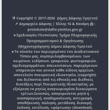
🔰 Copyright © 2017-2026
Δήμος Δάφνης-Υμηττού
📌 Δημαρχείο Δάφνης | Έλλης 16 & Κανάρη 📩 :
protokolo@dafni-ymittos.gov.gr
🔹Σχεδιασμός-Υλοποίηση:
Τμήμα Πληροφορικής
Προγραμματισμού & Οργάνωσης
(Μηχανογράφηση)
Δήμου Δάφνης-Υμηττού
🔸Το σύνολο του περιεχομένου του Διαδικτυακού
Τόπου μας, συμπεριλαμβανομένων, των
κειμένων, ειδήσεων, γραφικών, φωτογραφιών,
σχεδιαγραμμάτων, απεικονίσεων, παρεχόμενων
υπηρεσιών και γενικά κάθε είδους αρχείων,
αποτελούν πνευματική ιδιοκτησία, (copyright)
και διέπονται από τις εθνικές και διεθνείς
διατάξεις περί Πνευματικής Ιδιοκτησίας, με
εξαίρεση τα ρητώς αναγνωρισμένα δικαιώματα
τρίτων.
Συνεπώς, απαγορεύεται ρητά η
αναπαραγωγή, αναδημοσίευση, αντιγραφή,
αποθήκευση, πώληση, μετάδοση, διανομή,
έκδοση, εκτέλεση, «φόρτωση» (download),