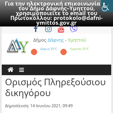
Για την ηλεκτρονική επικοινωνία με
τον Δήμο Δάφνης–Υμηττού,
χρησιμοποιείτε το email του
Πρωτοκόλλου:
protokolo@dafni-
Skip
Σάββατο, 8 Αυγούστου 2026
ymittos.gov.gr
to
content
Δήμος
Δάφνης
-
Υμηττού
Δάφνη
35°C
Υμηττός
35°C
Ορισμός Πληρεξούσιου
δικηγόρου
Δημοσίευση: 14 Ιουνίου 2021, 09:49