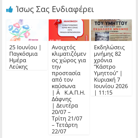
Ίσως Σας Ενδιαφέρει
25 Ιουνίου |
Ανοιχτός
Εκδηλώσεις
Παγκόσμια
κλιματιζόμεν
μνήμης 82
Ημέρα
ος χώρος για
χρόνια
Λεύκης
την
“Κάστρο
προστασία
Υμηττού” |
από τον
Κυριακή 7
καύσωνα
Ιουνίου 2026
| Α΄ Κ.Α.Π.Η.
| 11:15
Δάφνης
| Δευτέρα
20/07 –
Τρίτη 21/07
– Τετάρτη
22/07