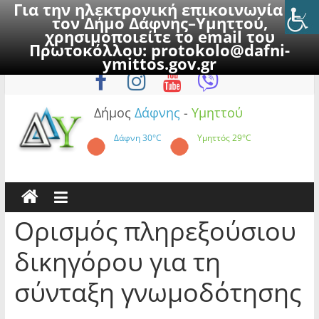
Για την ηλεκτρονική επικοινωνία με
τον Δήμο Δάφνης–Υμηττού,
χρησιμοποιείτε το email του
Πρωτοκόλλου:
protokolo@dafni-
Skip
Κυριακή, 9 Αυγούστου 2026
ymittos.gov.gr
to
content
Δήμος
Δάφνης
-
Υμηττού
Δάφνη
30°C
Υμηττός
29°C
Ορισμός πληρεξούσιου
δικηγόρου για τη
σύνταξη γνωμοδότησης