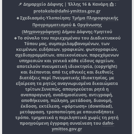
📌 Δημαρχείο Δάφνης | Έλλης 16 & Κανάρη 📩 :
protokolo@dafni-ymittos.gov.gr
🔹Σχεδιασμός-Υλοποίηση:
Τμήμα Πληροφορικής
Προγραμματισμού & Οργάνωσης
(Μηχανογράφηση)
Δήμου Δάφνης-Υμηττού
🔸Το σύνολο του περιεχομένου του Διαδικτυακού
Τόπου μας, συμπεριλαμβανομένων, των
κειμένων, ειδήσεων, γραφικών, φωτογραφιών,
σχεδιαγραμμάτων, απεικονίσεων, παρεχόμενων
υπηρεσιών και γενικά κάθε είδους αρχείων,
αποτελούν πνευματική ιδιοκτησία, (copyright)
και διέπονται από τις εθνικές και διεθνείς
διατάξεις περί Πνευματικής Ιδιοκτησίας, με
εξαίρεση τα ρητώς αναγνωρισμένα δικαιώματα
τρίτων.
Συνεπώς, απαγορεύεται ρητά η
αναπαραγωγή, αναδημοσίευση, αντιγραφή,
αποθήκευση, πώληση, μετάδοση, διανομή,
έκδοση, εκτέλεση, «φόρτωση» (download),
μετάφραση, τροποποίηση με οποιονδήποτε
τρόπο, τμηματικά η περιληπτικά χωρίς τη ρητή
προηγούμενη έγγραφη συναίνεση του
dafni-
ymittos.gov.gr