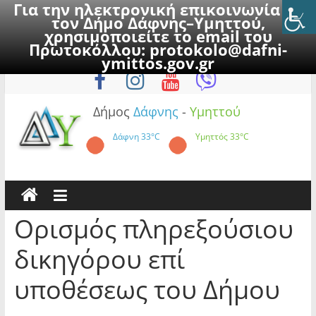
Για την ηλεκτρονική επικοινωνία με
τον Δήμο Δάφνης–Υμηττού,
χρησιμοποιείτε το email του
Πρωτοκόλλου:
protokolo@dafni-
Skip
Πέμπτη, 6 Αυγούστου 2026
ymittos.gov.gr
to
content
Δήμος
Δάφνης
-
Υμηττού
Δάφνη
33°C
Υμηττός
33°C
Ορισμός πληρεξούσιου
δικηγόρου επί
υποθέσεως του Δήμου