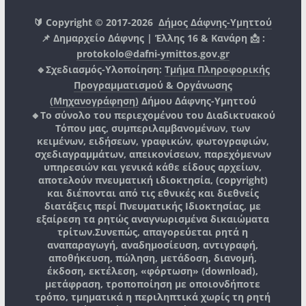
🔰 Copyright © 2017-2026
Δήμος Δάφνης-Υμηττού
📌 Δημαρχείο Δάφνης | Έλλης 16 & Κανάρη 📩 :
protokolo@dafni-ymittos.gov.gr
🔹Σχεδιασμός-Υλοποίηση:
Τμήμα Πληροφορικής
Προγραμματισμού & Οργάνωσης
(Μηχανογράφηση)
Δήμου Δάφνης-Υμηττού
🔸Το σύνολο του περιεχομένου του Διαδικτυακού
Τόπου μας, συμπεριλαμβανομένων, των
κειμένων, ειδήσεων, γραφικών, φωτογραφιών,
σχεδιαγραμμάτων, απεικονίσεων, παρεχόμενων
υπηρεσιών και γενικά κάθε είδους αρχείων,
αποτελούν πνευματική ιδιοκτησία, (copyright)
και διέπονται από τις εθνικές και διεθνείς
διατάξεις περί Πνευματικής Ιδιοκτησίας, με
εξαίρεση τα ρητώς αναγνωρισμένα δικαιώματα
τρίτων.
Συνεπώς, απαγορεύεται ρητά η
αναπαραγωγή, αναδημοσίευση, αντιγραφή,
αποθήκευση, πώληση, μετάδοση, διανομή,
έκδοση, εκτέλεση, «φόρτωση» (download),
μετάφραση, τροποποίηση με οποιονδήποτε
τρόπο, τμηματικά η περιληπτικά χωρίς τη ρητή