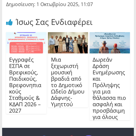
Δημοσίευση: 1 Οκτωβρίου 2025, 11:07
Ίσως Σας Ενδιαφέρει
Εγγραφές
Μια
Δωρεάν
ΕΣΠΑ σε
ξεχωριστή
Δράση
Βρεφικούς,
μουσική
Ενημέρωσης
Παιδικούς,
βραδιά από
και
Βρεφονηπια
το Δημοτικό
Πρόληψης
κούς
Ωδείο Δήμου
για μια
Σταθμούς &
Δάφνης-
θάλασσα πιο
ΚΔΑΠ 2026 –
Υμηττού
ασφαλή και
2027
προσβάσιμη
για όλους