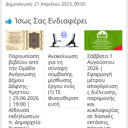
Δημοσίευση: 21 Απριλίου 2023, 09:55
Ίσως Σας Ενδιαφέρει
Παρουσίαση
Ανακοίνωση
Σάββατο 1
βιβλίου από
για τη
Αυγούστου
την Ομάδα
σύναψη
2026 |
Ανάγνωσης
σύμβασης
Εφαρμογή
Δήμου
μίσθωσης
μέτρου
Δάφνης-
έργου ενός
απαγόρευση
Υμηττού
(1) ΤΕ
ς διέλευσης,
| 29.06.2026
Φυσιοθεραπ
παραμονής
| 19:00 |
ευτή
και
Αίθουσα
κυκλοφορίας
εκδηλώσεων
σε δασικές
π. Δημαρχείο
εκτάσεις,
Υμηττού
πάρκα και