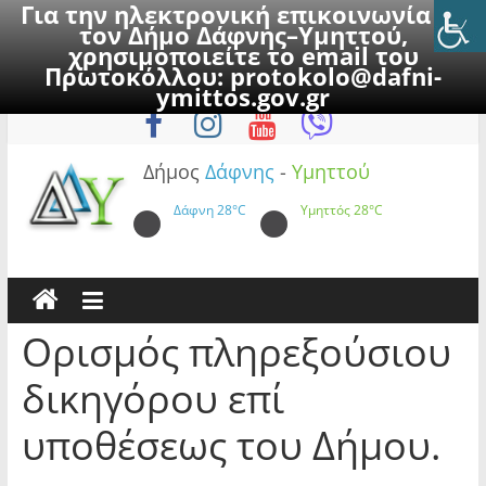
Για την ηλεκτρονική επικοινωνία με
τον Δήμο Δάφνης–Υμηττού,
χρησιμοποιείτε το email του
Πρωτοκόλλου:
protokolo@dafni-
Skip
Σάββατο, 8 Αυγούστου 2026
ymittos.gov.gr
to
content
Δήμος
Δάφνης
-
Υμηττού
Δάφνη
28°C
Υμηττός
28°C
Ορισμός πληρεξούσιου
δικηγόρου επί
υποθέσεως του Δήμου.