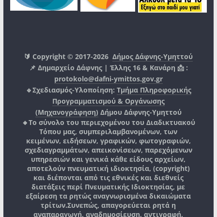
🔰 Copyright © 2017-2026
Δήμος Δάφνης-Υμηττού
📌 Δημαρχείο Δάφνης | Έλλης 16 & Κανάρη 📩 :
protokolo@dafni-ymittos.gov.gr
🔹Σχεδιασμός-Υλοποίηση:
Τμήμα Πληροφορικής
Προγραμματισμού & Οργάνωσης
(Μηχανογράφηση)
Δήμου Δάφνης-Υμηττού
🔸Το σύνολο του περιεχομένου του Διαδικτυακού
Τόπου μας, συμπεριλαμβανομένων, των
κειμένων, ειδήσεων, γραφικών, φωτογραφιών,
σχεδιαγραμμάτων, απεικονίσεων, παρεχόμενων
υπηρεσιών και γενικά κάθε είδους αρχείων,
αποτελούν πνευματική ιδιοκτησία, (copyright)
και διέπονται από τις εθνικές και διεθνείς
διατάξεις περί Πνευματικής Ιδιοκτησίας, με
εξαίρεση τα ρητώς αναγνωρισμένα δικαιώματα
τρίτων.
Συνεπώς, απαγορεύεται ρητά η
αναπαραγωγή, αναδημοσίευση, αντιγραφή,