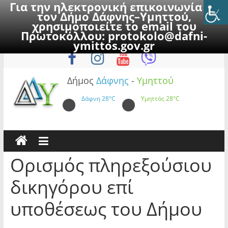
Για την ηλεκτρονική επικοινωνία με
τον Δήμο Δάφνης–Υμηττού,
χρησιμοποιείτε το email του
Πρωτοκόλλου:
protokolo@dafni-
Skip
Σάββατο, 8 Αυγούστου 2026
ymittos.gov.gr
to
content
Δήμος
Δάφνης
-
Υμηττού
Δάφνη
28°C
Υμηττός
28°C
Ορισμός πληρεξούσιου
δικηγόρου επί
υποθέσεως του Δήμου