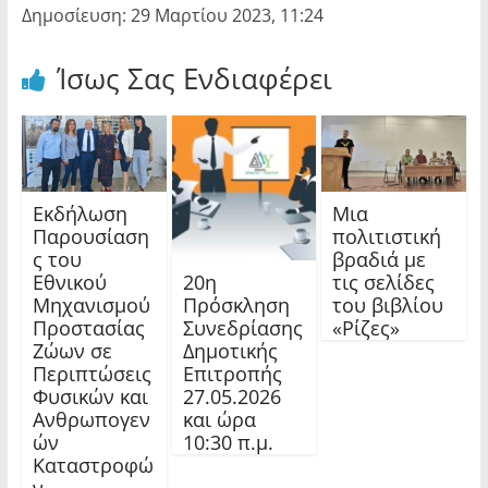
Δημοσίευση: 29 Μαρτίου 2023, 11:24
Ίσως Σας Ενδιαφέρει
Εκδήλωση
Μια
Παρουσίαση
πολιτιστική
ς του
βραδιά με
20η
Εθνικού
τις σελίδες
Πρόσκληση
Μηχανισμού
του βιβλίου
Συνεδρίασης
Προστασίας
«Ρίζες»
Δημοτικής
Ζώων σε
Επιτροπής
Περιπτώσεις
27.05.2026
Φυσικών και
και ώρα
Ανθρωπογεν
10:30 π.μ.
ών
Καταστροφώ
ν