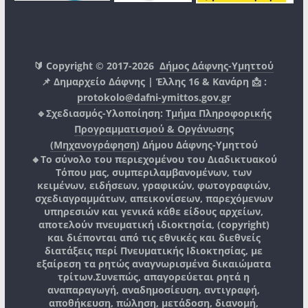
🔰 Copyright © 2017-2026
Δήμος Δάφνης-Υμηττού
📌 Δημαρχείο Δάφνης | Έλλης 16 & Κανάρη 📩 :
protokolo@dafni-ymittos.gov.gr
🔹Σχεδιασμός-Υλοποίηση:
Τμήμα Πληροφορικής
Προγραμματισμού & Οργάνωσης
(Μηχανογράφηση)
Δήμου Δάφνης-Υμηττού
🔸Το σύνολο του περιεχομένου του Διαδικτυακού
Τόπου μας, συμπεριλαμβανομένων, των
κειμένων, ειδήσεων, γραφικών, φωτογραφιών,
σχεδιαγραμμάτων, απεικονίσεων, παρεχόμενων
υπηρεσιών και γενικά κάθε είδους αρχείων,
αποτελούν πνευματική ιδιοκτησία, (copyright)
και διέπονται από τις εθνικές και διεθνείς
διατάξεις περί Πνευματικής Ιδιοκτησίας, με
εξαίρεση τα ρητώς αναγνωρισμένα δικαιώματα
τρίτων.
Συνεπώς, απαγορεύεται ρητά η
αναπαραγωγή, αναδημοσίευση, αντιγραφή,
αποθήκευση, πώληση, μετάδοση, διανομή,