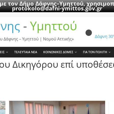
 με τον Δήμο Δάφνης–Υμηττού, χρησιμοπ
protokolo@dafni-ymittos.gov.gr
νης
-
Υμηττού
Δάφνη
30
υ Δάφνης – Υμηττού | Νομού Αττικής»
ΕΙΣ
ΤΕΛΕΥΤΑΙΑ ΝΕΑ
ΚΟΙΝΩΝΙΚΕΣ ΔΟΜΕΣ
ΓΙΑ ΤΟΝ ΠΟΛΙΤΗ
ου Δικηγόρου επί υποθέσε