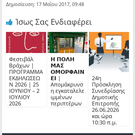
Δημοσίευση: 17 Μαΐου 2017, 09:48
Ίσως Σας Ενδιαφέρει
Φεστιβάλ
𝝜 𝝥𝝤𝝠𝝜
Βράχων |
𝝡𝝖𝝨
ΠΡΟΓΡΑΜΜΑ
𝝤𝝡𝝤𝝦𝝫𝝖𝝞𝝢
24η
ΕΚΔΗΛΩΣΕΩ
𝝚𝝞 |
Πρόσκληση
Ν 2026 | 25
Απομάκρυνσ
Συνεδρίασης
ΙΟΥΝΙΟΥ – 2
η εγκαταλελε
Δημοτικής
ΙΟΥΛΙΟΥ
ιμμένων
Επιτροπής
2026
περιπτέρων
26.06.2026
και ώρα
10:30 π.μ.