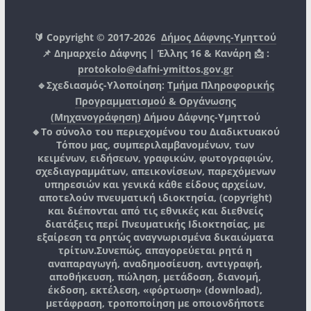
🔰 Copyright © 2017-2026
Δήμος Δάφνης-Υμηττού
📌 Δημαρχείο Δάφνης | Έλλης 16 & Κανάρη 📩 :
protokolo@dafni-ymittos.gov.gr
🔹Σχεδιασμός-Υλοποίηση:
Τμήμα Πληροφορικής
Προγραμματισμού & Οργάνωσης
(Μηχανογράφηση)
Δήμου Δάφνης-Υμηττού
🔸Το σύνολο του περιεχομένου του Διαδικτυακού
Τόπου μας, συμπεριλαμβανομένων, των
κειμένων, ειδήσεων, γραφικών, φωτογραφιών,
σχεδιαγραμμάτων, απεικονίσεων, παρεχόμενων
υπηρεσιών και γενικά κάθε είδους αρχείων,
αποτελούν πνευματική ιδιοκτησία, (copyright)
και διέπονται από τις εθνικές και διεθνείς
διατάξεις περί Πνευματικής Ιδιοκτησίας, με
εξαίρεση τα ρητώς αναγνωρισμένα δικαιώματα
τρίτων.
Συνεπώς, απαγορεύεται ρητά η
αναπαραγωγή, αναδημοσίευση, αντιγραφή,
αποθήκευση, πώληση, μετάδοση, διανομή,
έκδοση, εκτέλεση, «φόρτωση» (download),
μετάφραση, τροποποίηση με οποιονδήποτε