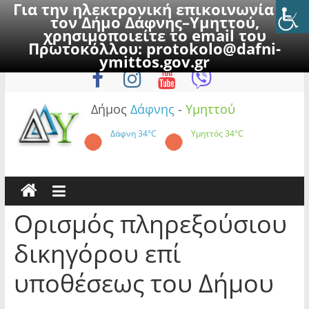
Για την ηλεκτρονική επικοινωνία με
τον Δήμο Δάφνης–Υμηττού,
χρησιμοποιείτε το email του
Πρωτοκόλλου:
protokolo@dafni-
Skip
Παρασκευή, 7 Αυγούστου 2026
ymittos.gov.gr
to
content
Δήμος
Δάφνης
-
Υμηττού
Δάφνη
34°C
Υμηττός
34°C
Ορισμός πληρεξούσιου
δικηγόρου επί
υποθέσεως του Δήμου