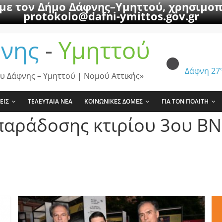
 με τον Δήμο Δάφνης–Υμηττού, χρησιμοπ
protokolo@dafni-ymittos.gov.gr
νης
-
Υμηττού
Δάφνη
27
υ Δάφνης – Υμηττού | Νομού Αττικής»
ΕΙΣ
ΤΕΛΕΥΤΑΙΑ ΝΕΑ
ΚΟΙΝΩΝΙΚΕΣ ΔΟΜΕΣ
ΓΙΑ ΤΟΝ ΠΟΛΙΤΗ
παράδοσης κτιρίου 3ου ΒΝ