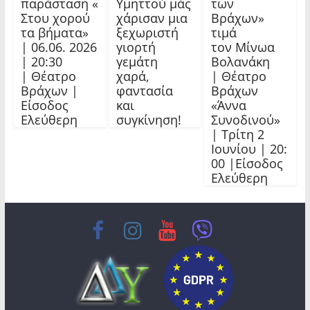
παράσταση «
Υμηττού μάς
των
Στου χορού
χάρισαν μια
Βράχων»
τα βήματα»
ξεχωριστή
τιμά
| 06.06. 2026
γιορτή
τον Μίνωα
| 20:30
γεμάτη
Βολανάκη
| Θέατρο
χαρά,
| Θέατρο
Βράχων |
φαντασία
Βράχων
Είσοδος
και
«Άννα
Ελεύθερη
συγκίνηση!
Συνοδινού»
| Τρίτη 2
Ιουνίου | 20:
00 |Είσοδος
Ελεύθερη