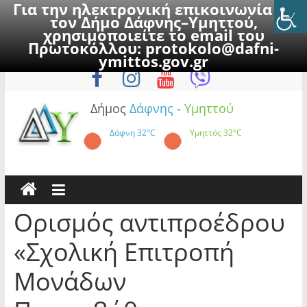
Για την ηλεκτρονική επικοινωνία με
τον Δήμο Δάφνης–Υμηττού,
χρησιμοποιείτε το email του
Πρωτοκόλλου:
protokolo@dafni-
Skip
Παρασκευή, 7 Αυγούστου 2026
ymittos.gov.gr
to
content
Δήμος
Δάφνης
-
Υμηττού
Δάφνη
32°C
Υμηττός
32°C
Ορισμός αντιπροέδρου
«Σχολική Επιτροπή
Μονάδων