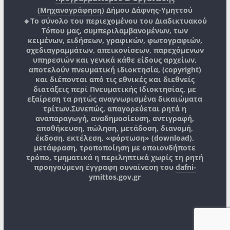
(Μηχανογράφηση)
Δήμου Δάφνης-Υμηττού
🔸Το σύνολο του περιεχομένου του Διαδικτυακού
Τόπου μας, συμπεριλαμβανομένων, των
κειμένων, ειδήσεων, γραφικών, φωτογραφιών,
σχεδιαγραμμάτων, απεικονίσεων, παρεχόμενων
υπηρεσιών και γενικά κάθε είδους αρχείων,
αποτελούν πνευματική ιδιοκτησία, (copyright)
και διέπονται από τις εθνικές και διεθνείς
διατάξεις περί Πνευματικής Ιδιοκτησίας, με
εξαίρεση τα ρητώς αναγνωρισμένα δικαιώματα
τρίτων.
Συνεπώς, απαγορεύεται ρητά η
αναπαραγωγή, αναδημοσίευση, αντιγραφή,
αποθήκευση, πώληση, μετάδοση, διανομή,
έκδοση, εκτέλεση, «φόρτωση» (download),
μετάφραση, τροποποίηση με οποιονδήποτε
τρόπο, τμηματικά η περιληπτικά χωρίς τη ρητή
προηγούμενη έγγραφη συναίνεση του
dafni-
ymittos.gov.gr