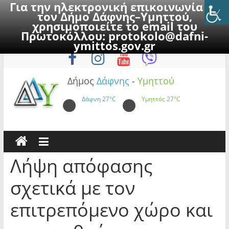
Για την ηλεκτρονική επικοινωνία με
τον Δήμο Δάφνης–Υμηττού,
χρησιμοποιείτε το email του
Πρωτοκόλλου:
protokolo@dafni-
Skip
Δευτέρα, 10 Αυγούστου 2026
ymittos.gov.gr
to
content
Δήμος
Δάφνης
-
Υμηττού
Δάφνη
27°C
Υμηττός
27°C
Λήψη απόφασης
σχετικά με τον
επιτρεπόμενο χώρο και