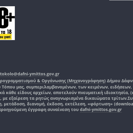
tokolo@dafni-ymittos.gov.gr
Προγραμματισμού & Οργάνωσης (Μηχανογράφηση)
Δήμου Δάφν
ύ Τόπου μας, συμπεριλαμβανομένων, των κειμένων, ειδήσεων
 κάθε είδους αρχείων, αποτελούν πνευματική ιδιοκτησία, (co
ς, με εξαίρεση τα ρητώς αναγνωρισμένα δικαιώματα τρίτων.
Συ
, μετάδοση, διανομή, έκδοση, εκτέλεση, «φόρτωση» (downlo
 προηγούμενη έγγραφη συναίνεση του
dafni-ymittos.gov.gr