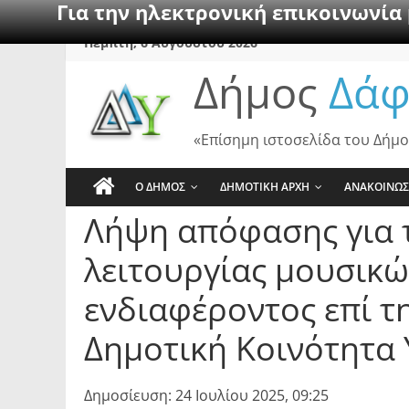
Για την ηλεκτρονική επικοινωνία
Skip
Πέμπτη, 6 Αυγούστου 2026
to
Δήμος
Δάφ
content
«Επίσημη ιστοσελίδα του Δήμο
Ο ΔΗΜΟΣ
ΔΗΜΟΤΙΚΗ ΑΡΧΗ
ΑΝΑΚΟΙΝΩΣ
Λήψη απόφασης για 
λειτουργίας μουσικ
ενδιαφέροντος επί τ
Δημοτική Κοινότητα
Δημοσίευση: 24 Ιουλίου 2025, 09:25