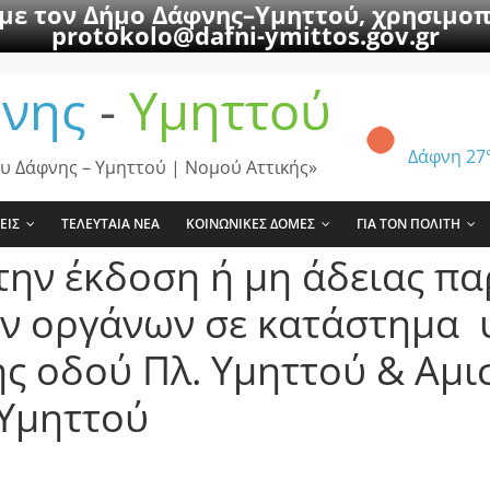
 με τον Δήμο Δάφνης–Υμηττού, χρησιμοπ
protokolo@dafni-ymittos.gov.gr
νης
-
Υμηττού
Δάφνη
27
υ Δάφνης – Υμηττού | Νομού Αττικής»
ΕΙΣ
ΤΕΛΕΥΤΑΙΑ ΝΕΑ
ΚΟΙΝΩΝΙΚΕΣ ΔΟΜΕΣ
ΓΙΑ ΤΟΝ ΠΟΛΙΤΗ
την έκδοση ή μη άδειας π
ών οργάνων σε κατάστημα 
ης οδού Πλ. Υμηττού & Αμισ
 Υμηττού