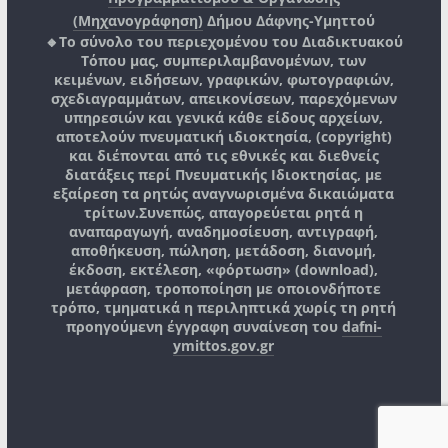
(Μηχανογράφηση)
Δήμου Δάφνης-Υμηττού
🔸Το σύνολο του περιεχομένου του Διαδικτυακού
Τόπου μας, συμπεριλαμβανομένων, των
κειμένων, ειδήσεων, γραφικών, φωτογραφιών,
σχεδιαγραμμάτων, απεικονίσεων, παρεχόμενων
υπηρεσιών και γενικά κάθε είδους αρχείων,
αποτελούν πνευματική ιδιοκτησία, (copyright)
και διέπονται από τις εθνικές και διεθνείς
διατάξεις περί Πνευματικής Ιδιοκτησίας, με
εξαίρεση τα ρητώς αναγνωρισμένα δικαιώματα
τρίτων.
Συνεπώς, απαγορεύεται ρητά η
αναπαραγωγή, αναδημοσίευση, αντιγραφή,
αποθήκευση, πώληση, μετάδοση, διανομή,
έκδοση, εκτέλεση, «φόρτωση» (download),
μετάφραση, τροποποίηση με οποιονδήποτε
τρόπο, τμηματικά η περιληπτικά χωρίς τη ρητή
προηγούμενη έγγραφη συναίνεση του
dafni-
ymittos.gov.gr