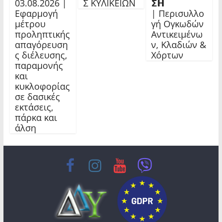
03.08.2026 |
Σ ΚΥΛΙΚΕΙΩΝ
𝝨𝝜
Εφαρμογή
| Περισυλλο
μέτρου
γή Ογκωδών
προληπτικής
Αντικειμένω
απαγόρευση
ν, Κλαδιών &
ς διέλευσης,
Χόρτων
παραμονής
και
κυκλοφορίας
σε δασικές
εκτάσεις,
πάρκα και
άλση