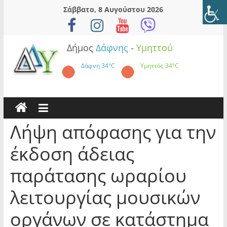
Skip
Σάββατο, 8 Αυγούστου 2026
to
content
Δήμος
Δάφνης
-
Υμηττού
Δάφνη
34°C
Υμηττός
34°C
Λήψη απόφασης για την
έκδοση άδειας
παράτασης ωραρίου
λειτουργίας μουσικών
οργάνων σε κατάστημα