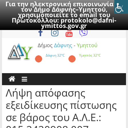
Για την ηλεκτρονική επικοινωνία με
τον Δήμο Δάφνης–Υμηττού,
χρησιμοποιείτε το email του
Πρωτοκόλλου:
protokolo@dafni-
Skip
Δευτέρα, 10 Αυγούστου 2026
ymittos.gov.gr
to
content
Δήμος
Δάφνης
-
Υμηττού
Δάφνη
32°C
Υμηττός
32°C
Λήψη απόφασης
εξειδίκευσης πίστωσης
σε βάρος του Α.Λ.Ε.: