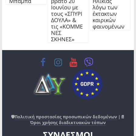
Μπαμπά
ββατο 20
Ηλικίας
Ιουνίου με
λόγω των
τους «ΣΠΥΡΙ
έκτακτων
ΔΟΥΛΑ» &
καιρικών
τις «ΚΟΜΜΕ
φαινομένων
ΝΕΣ
ΣΚΗΝΕΣ»
🛡️
Πολιτική προστασίας προσωπικών δεδομένων
|📄
Όροι χρήσης διαδικτυακών τόπων
ΣΥΝΔΕΣΜΟΙ