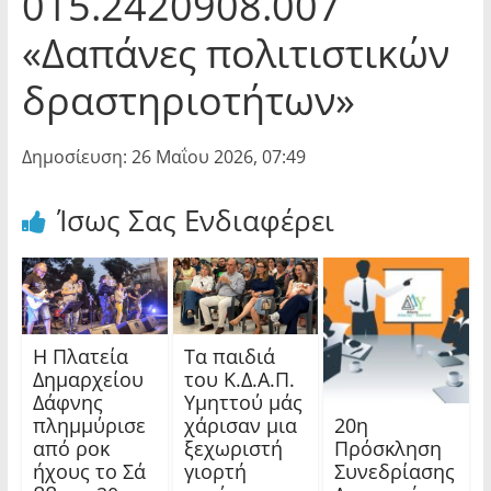
015.2420908.007
«Δαπάνες πολιτιστικών
δραστηριοτήτων»
Δημοσίευση: 26 Μαΐου 2026, 07:49
Ίσως Σας Ενδιαφέρει
Η Πλατεία
Τα παιδιά
Δημαρχείου
του Κ.Δ.Α.Π.
Δάφνης
Υμηττού μάς
20η
πλημμύρισε
χάρισαν μια
Πρόσκληση
από ροκ
ξεχωριστή
Συνεδρίασης
ήχους το Σά
γιορτή