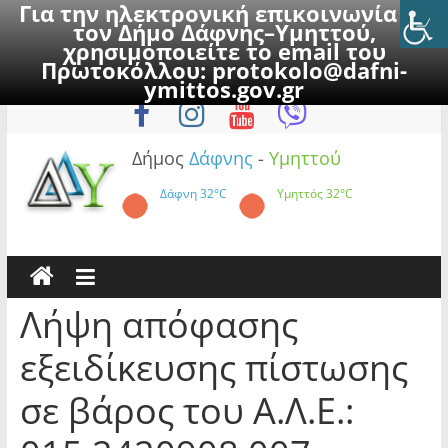
Για την ηλεκτρονική επικοινωνία με
τον Δήμο Δάφνης–Υμηττού,
χρησιμοποιείτε το email του
Πρωτοκόλλου:
protokolo@dafni-
Skip
Πέμπτη, 6 Αυγούστου 2026
ymittos.gov.gr
to
content
Δήμος
Δάφνης
-
Υμηττού
Δάφνη
32°C
Υμηττός
32°C
Λήψη απόφασης
εξειδίκευσης πίστωσης
σε βάρος του Α.Λ.Ε.: