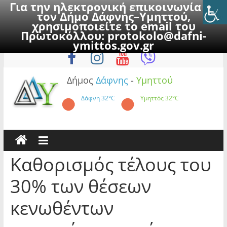
Για την ηλεκτρονική επικοινωνία με
τον Δήμο Δάφνης–Υμηττού,
χρησιμοποιείτε το email του
Πρωτοκόλλου:
protokolo@dafni-
Skip
Πέμπτη, 6 Αυγούστου 2026
ymittos.gov.gr
to
content
Δήμος
Δάφνης
-
Υμηττού
Δάφνη
32°C
Υμηττός
32°C
Καθορισμός τέλους του
30% των θέσεων
κενωθέντων