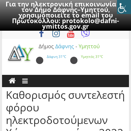
Για την ηλεκτρονική επικοινωνία με
τον Δήμο Δάφνης–Υμηττού,
χρησιμοποιείτε το email του
Πρωτοκόλλου:
protokolo@dafni-
Skip
Σάββατο, 8 Αυγούστου 2026
ymittos.gov.gr
to
content
Δήμος
Δάφνης
-
Υμηττού
Δάφνη
31°C
Υμηττός
31°C
Καθορισμός συντελεστή
φόρου
ηλεκτροδοτούμενων