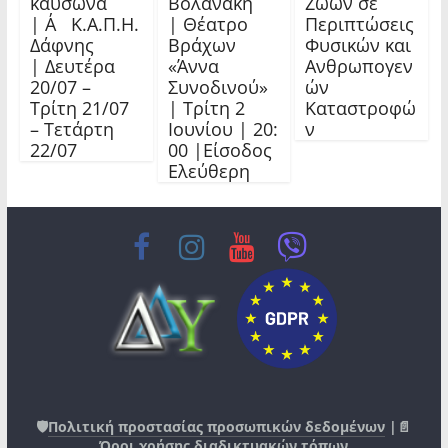
καύσωνα
Βολανάκη
Ζώων σε
| Α΄ Κ.Α.Π.Η.
| Θέατρο
Περιπτώσεις
Δάφνης
Βράχων
Φυσικών και
| Δευτέρα
«Άννα
Ανθρωπογεν
20/07 –
Συνοδινού»
ών
Τρίτη 21/07
| Τρίτη 2
Καταστροφώ
– Τετάρτη
Ιουνίου | 20:
ν
22/07
00 |Είσοδος
Ελεύθερη
🛡️
Πολιτική προστασίας προσωπικών δεδομένων
|📄
Όροι χρήσης διαδικτυακών τόπων