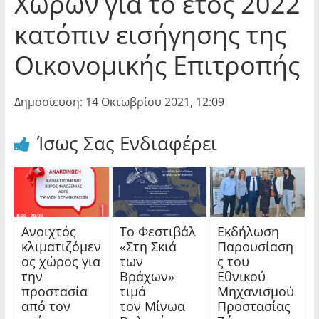
Χώρων για το έτος 2022
κατόπιν εισήγησης της
Οικονομικής Επιτροπής
Δημοσίευση: 14 Οκτωβρίου 2021, 12:09
Ίσως Σας Ενδιαφέρει
Ανοιχτός
Το Φεστιβάλ
Εκδήλωση
κλιματιζόμεν
«Στη Σκιά
Παρουσίαση
ος χώρος για
των
ς του
την
Βράχων»
Εθνικού
προστασία
τιμά
Μηχανισμού
από τον
τον Μίνωα
Προστασίας