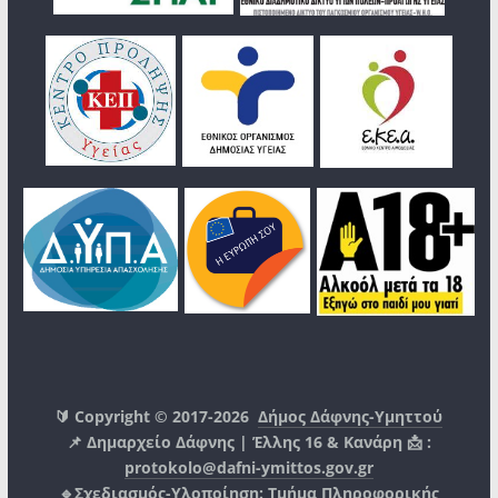
🔰 Copyright © 2017-2026
Δήμος Δάφνης-Υμηττού
📌 Δημαρχείο Δάφνης | Έλλης 16 & Κανάρη 📩 :
protokolo@dafni-ymittos.gov.gr
🔹Σχεδιασμός-Υλοποίηση:
Τμήμα Πληροφορικής