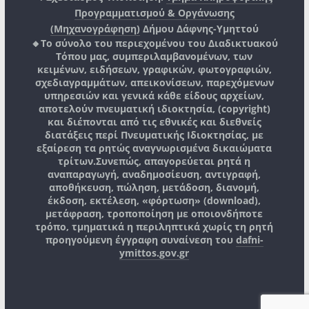
Προγραμματισμού & Οργάνωσης
(Μηχανογράφηση)
Δήμου Δάφνης-Υμηττού
🔸Το σύνολο του περιεχομένου του Διαδικτυακού
Τόπου μας, συμπεριλαμβανομένων, των
κειμένων, ειδήσεων, γραφικών, φωτογραφιών,
σχεδιαγραμμάτων, απεικονίσεων, παρεχόμενων
υπηρεσιών και γενικά κάθε είδους αρχείων,
αποτελούν πνευματική ιδιοκτησία, (copyright)
και διέπονται από τις εθνικές και διεθνείς
διατάξεις περί Πνευματικής Ιδιοκτησίας, με
εξαίρεση τα ρητώς αναγνωρισμένα δικαιώματα
τρίτων.
Συνεπώς, απαγορεύεται ρητά η
αναπαραγωγή, αναδημοσίευση, αντιγραφή,
αποθήκευση, πώληση, μετάδοση, διανομή,
έκδοση, εκτέλεση, «φόρτωση» (download),
μετάφραση, τροποποίηση με οποιονδήποτε
τρόπο, τμηματικά η περιληπτικά χωρίς τη ρητή
προηγούμενη έγγραφη συναίνεση του
dafni-
ymittos.gov.gr