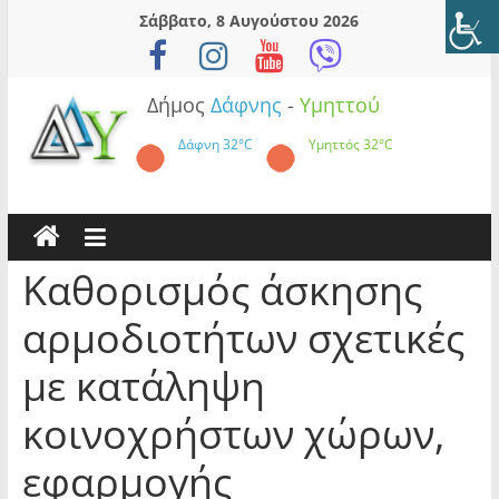
Skip
Σάββατο, 8 Αυγούστου 2026
to
content
Δήμος
Δάφνης
-
Υμηττού
Δάφνη
32°C
Υμηττός
32°C
Καθορισμός άσκησης
αρμοδιοτήτων σχετικές
με κατάληψη
κοινοχρήστων χώρων,
εφαρμογής