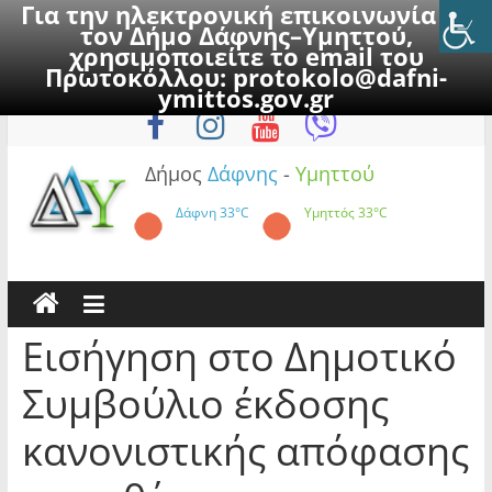
Για την ηλεκτρονική επικοινωνία με
τον Δήμο Δάφνης–Υμηττού,
χρησιμοποιείτε το email του
Πρωτοκόλλου:
protokolo@dafni-
Skip
Κυριακή, 9 Αυγούστου 2026
ymittos.gov.gr
to
content
Δήμος
Δάφνης
-
Υμηττού
Δάφνη
33°C
Υμηττός
33°C
Εισήγηση στο Δημοτικό
Συμβούλιο έκδοσης
κανονιστικής απόφασης