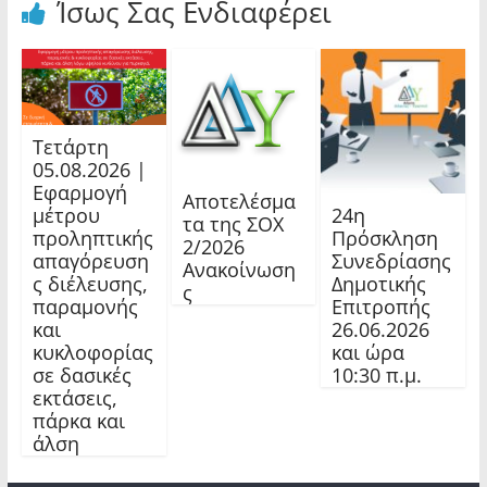
Ίσως Σας Ενδιαφέρει
Τετάρτη
05.08.2026 |
Εφαρμογή
Αποτελέσμα
24η
μέτρου
τα της ΣΟΧ
Πρόσκληση
προληπτικής
2/2026
Συνεδρίασης
απαγόρευση
Ανακοίνωση
Δημοτικής
ς διέλευσης,
ς
Επιτροπής
παραμονής
26.06.2026
και
και ώρα
κυκλοφορίας
10:30 π.μ.
σε δασικές
εκτάσεις,
πάρκα και
άλση