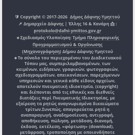
🔰 Copyright © 2017-2026
Δήμος Δάφνης-Υμηττού
📌 Δημαρχείο Δάφνης | Έλλης 16 & Κανάρη 📩 :
protokolo@dafni-ymittos.gov.gr
🔹Σχεδιασμός-Υλοποίηση:
Τμήμα Πληροφορικής
Προγραμματισμού & Οργάνωσης
(Μηχανογράφηση)
Δήμου Δάφνης-Υμηττού
🔸Το σύνολο του περιεχομένου του Διαδικτυακού
Τόπου μας, συμπεριλαμβανομένων, των
κειμένων, ειδήσεων, γραφικών, φωτογραφιών,
σχεδιαγραμμάτων, απεικονίσεων, παρεχόμενων
υπηρεσιών και γενικά κάθε είδους αρχείων,
αποτελούν πνευματική ιδιοκτησία, (copyright)
και διέπονται από τις εθνικές και διεθνείς
διατάξεις περί Πνευματικής Ιδιοκτησίας, με
εξαίρεση τα ρητώς αναγνωρισμένα δικαιώματα
τρίτων.
Συνεπώς, απαγορεύεται ρητά η
αναπαραγωγή, αναδημοσίευση, αντιγραφή,
αποθήκευση, πώληση, μετάδοση, διανομή,
έκδοση, εκτέλεση, «φόρτωση» (download),
μετάφραση, τροποποίηση με οποιονδήποτε