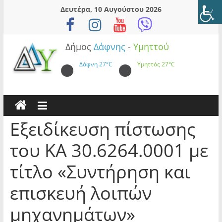
Skip
Δευτέρα, 10 Αυγούστου 2026
to
content
Δήμος
Δάφνης
-
Υμηττού
Δάφνη
27°C
Υμηττός
27°C
Εξειδίκευση πίστωσης
του ΚΑ 30.6264.0001 με
τίτλο «Συντήρηση και
επισκευή λοιπών
μηχανημάτων»