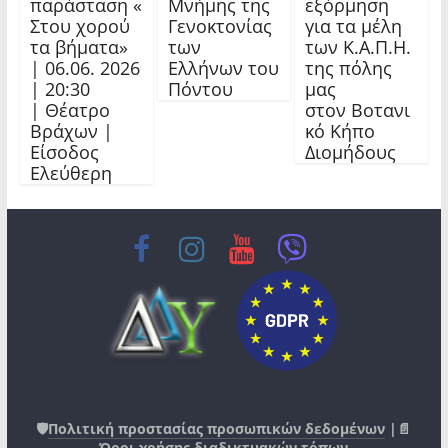
παράσταση «
Μνήμης της
εξόρμηση
Στου χορού
Γενοκτονίας
για τα μέλη
τα βήματα»
των
των Κ.Α.Π.Η.
| 06.06. 2026
Ελλήνων του
της πόλης
| 20:30
Πόντου
μας
| Θέατρο
στον Βοτανι
Βράχων |
κό Κήπο
Είσοδος
Διομήδους
Ελεύθερη
🛡️
Πολιτική προστασίας προσωπικών δεδομένων
|📄
Όροι χρήσης διαδικτυακών τόπων