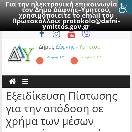
Για την ηλεκτρονική επικοινωνία με
τον Δήμο Δάφνης–Υμηττού,
χρησιμοποιείτε το email του
Πρωτοκόλλου:
protokolo@dafni-
Skip
Πέμπτη, 6 Αυγούστου 2026
ymittos.gov.gr
to
content
Δήμος
Δάφνης
-
Υμηττού
Δάφνη
32°C
Υμηττός
32°C
Εξειδίκευση Πίστωσης
για την απόδοση σε
χρήμα των μέσων