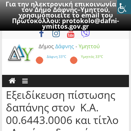
Για την ηλεκτρονική επικοινωνία με
τον Δήμο Δάφνης–Υμηττού,
χρησιμοποιείτε το email του
Πρωτοκόλλου:
protokolo@dafni-
Skip
Παρασκευή, 7 Αυγούστου 2026
ymittos.gov.gr
to
content
Δήμος
Δάφνης
-
Υμηττού
Δάφνη
33°C
Υμηττός
33°C
Εξειδίκευση πίστωσης
δαπάνης στον Κ.Α.
00.6443.0006 και τίτλο