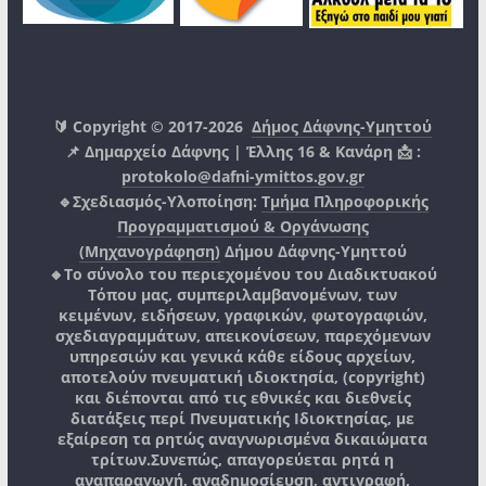
🔰 Copyright © 2017-2026
Δήμος Δάφνης-Υμηττού
📌 Δημαρχείο Δάφνης | Έλλης 16 & Κανάρη 📩 :
protokolo@dafni-ymittos.gov.gr
🔹Σχεδιασμός-Υλοποίηση:
Τμήμα Πληροφορικής
Προγραμματισμού & Οργάνωσης
(Μηχανογράφηση)
Δήμου Δάφνης-Υμηττού
🔸Το σύνολο του περιεχομένου του Διαδικτυακού
Τόπου μας, συμπεριλαμβανομένων, των
κειμένων, ειδήσεων, γραφικών, φωτογραφιών,
σχεδιαγραμμάτων, απεικονίσεων, παρεχόμενων
υπηρεσιών και γενικά κάθε είδους αρχείων,
αποτελούν πνευματική ιδιοκτησία, (copyright)
και διέπονται από τις εθνικές και διεθνείς
διατάξεις περί Πνευματικής Ιδιοκτησίας, με
εξαίρεση τα ρητώς αναγνωρισμένα δικαιώματα
τρίτων.
Συνεπώς, απαγορεύεται ρητά η
αναπαραγωγή, αναδημοσίευση, αντιγραφή,