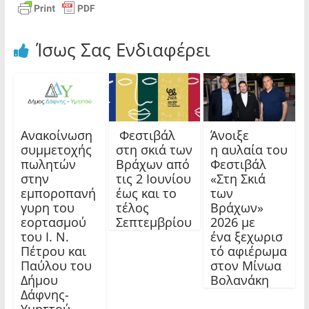
Ίσως Σας Ενδιαφέρει
Ανακοίνωση
Φεστιβάλ
Άνοιξε
συμμετοχής
στη σκιά των
η αυλαία του
πωλητών
Βράχων από
Φεστιβάλ
στην
τις 2 Ιουνίου
«Στη Σκιά
εμποροπανή
έως και το
των
γυρη του
τέλος
Βράχων»
εορτασμού
Σεπτεμβρίου
2026 με
του Ι. Ν.
ένα ξεχωρισ
Πέτρου και
τό αφιέρωμα
Παύλου του
στον Μίνωα
Δήμου
Βολανάκη
Δάφνης-
Υμηττού